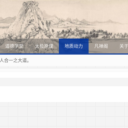
道德学堂
太极原理
地质动力
凡禅阁
关
人合一之大道。
展美丽和谐的家园，全体共享人类发展成果，共创道行德盛道德
道德的生活，让13亿人的每一分子都成为传播中华美德、中华
曲，匠心斫琴弦自鸣。