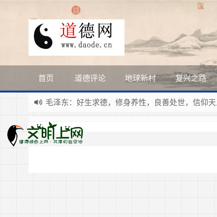
首页
道德评论
地球新村
复兴之路
毛泽东：好生求德，修身养性，良善处世，信仰天
新时代地球村人类命运与共，全球共建更加和平发
习近平：引导人们向往和追求讲道德、尊道德、守
寰宇繁星如瀚彩，人生亘古一凡尘。禅境天籁聆妙