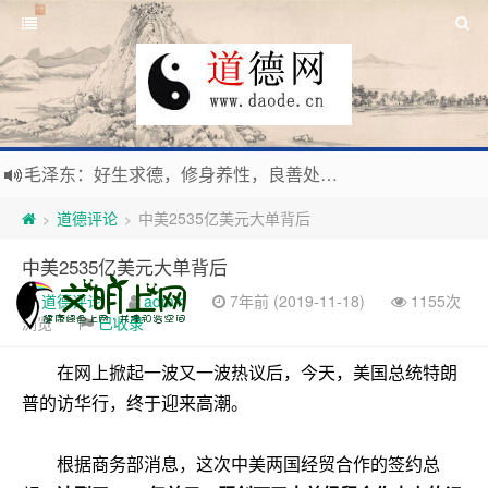
新时代地球村人类命运与共，全球共建更加和平发展美丽和谐的家园，全体共享人类发展成果，共创道行德盛道德王国
习近平：引导人们向往和追求讲道德、尊道德、守道德的生活，让13亿人的每一分子都成为传播中华美德、中华文化的主体。
道德评论
中美2535亿美元大单背后
>
>
寰宇繁星如瀚彩，人生亘古一凡尘。禅境天籁聆妙曲，匠心斫琴弦自鸣。
中美2535亿美元大单背后
毛泽东：好生求德，修身养性，良善处世，信仰天人合一之大道。
道德评论
admin
7年前 (2019-11-18)
1155次
浏览
已收录
在网上掀起一波又一波热议后，今天，美国总统特朗
普的访华行，终于迎来高潮。
根据商务部消息，这次中美两国经贸合作的签约总