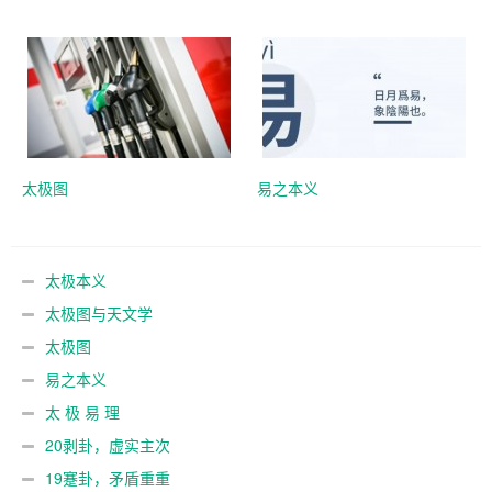
太极图
易之本义
太极本义
太极图与天文学
太极图
易之本义
太 极 易 理
20剥卦，虚实主次
19蹇卦，矛盾重重