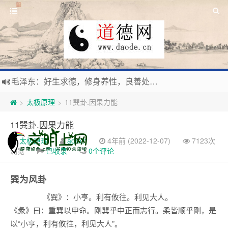
毛泽东：好生求德，修身养性，良善处世，信仰天人合一之大道。
新时代地球村人类命运与共，全球共建更加和平发展美丽和谐的家园，全体共享人类发展成果，共创道行德盛道德王国
太极原理
11巽卦.因果力能
>
>
习近平：引导人们向往和追求讲道德、尊道德、守道德的生活，让13亿人的每一分子都成为传播中华美德、中华文化的主体。
11巽卦.因果力能
寰宇繁星如瀚彩，人生亘古一凡尘。禅境天籁聆妙曲，匠心斫琴弦自鸣。
太极原理
admin
4年前 (2022-12-07)
7123次
浏览
已收录
0个评论
巽为风卦
《巽》：小亨。利有攸往。利见大人。
《彖》曰：重巽以申命。刚巽乎中正而志行。柔皆顺乎刚，是
以“小亨，利有攸往，利见大人”。