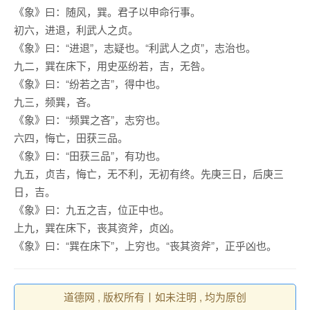
《象》曰：随风，巽。君子以申命行事。
初六，进退，利武人之贞。
《象》曰：“进退”，志疑也。“利武人之贞”，志治也。
九二，巽在床下，用史巫纷若，吉，无咎。
《象》曰：“纷若之吉”，得中也。
九三，频巽，吝。
《象》曰：“频巽之吝”，志穷也。
六四，悔亡，田获三品。
《象》曰：“田获三品”，有功也。
九五，贞吉，悔亡，无不利，无初有终。先庚三日，后庚三
日，吉。
《象》曰：九五之吉，位正中也。
上九，巽在床下，丧其资斧，贞凶。
《象》曰：“巽在床下”，上穷也。“丧其资斧”，正乎凶也。
道德网 , 版权所有丨如未注明 , 均为原创