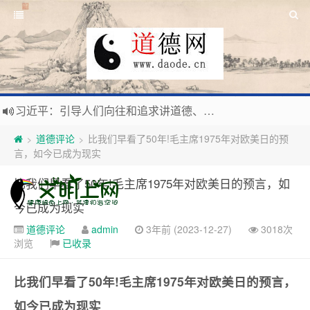
习近平：引导人们向往和追求讲道德、尊道德、守道德的生活，让13亿人的每一分子都成为传播中华美德、中华文化的主体。
寰宇繁星如瀚彩，人生亘古一凡尘。禅境天籁聆妙曲，匠心斫琴弦自鸣。
道德评论
比我们早看了50年!毛主席1975年对欧美日的预
>
>
毛泽东：好生求德，修身养性，良善处世，信仰天人合一之大道。
言，如今已成为现实
新时代地球村人类命运与共，全球共建更加和平发展美丽和谐的家园，全体共享人类发展成果，共创道行德盛道德王国
比我们早看了50年!毛主席1975年对欧美日的预言，如
今已成为现实
道德评论
admin
3年前 (2023-12-27)
3018次
浏览
已收录
比我们早看了50年!毛主席1975年对欧美日的预言，
如今已成为现实