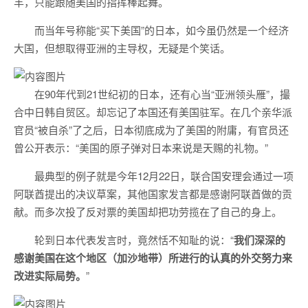
羊，只能跟随美国的指挥棒起舞。
而当年号称能“买下美国”的日本，如今虽仍然是一个经济
大国，但想取得亚洲的主导权，无疑是个笑话。
在90年代到21世纪初的日本，还有心当“亚洲领头雁”，撮
合中日韩自贸区。却忘记了本国还有美国驻军。在几个亲华派
官员“被自杀”了之后，日本彻底成为了美国的附庸，有官员还
曾公开表示：“美国的原子弹对日本来说是天赐的礼物。”
最典型的例子就是今年12月22日，联合国安理会通过一项
阿联酋提出的决议草案，其他国家发言都是感谢阿联酋做的贡
献。而多次投了反对票的美国却把功劳揽在了自己的身上。
轮到日本代表发言时，竟然恬不知耻的说：“
我们深深的
感谢美国在这个地区（加沙地带）所进行的认真的外交努力来
改进实际局势。
”