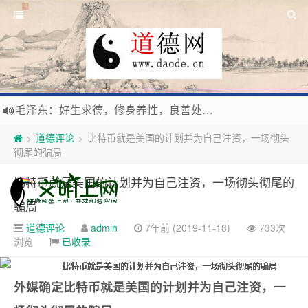
毛泽东：好生求德，修身养性，良善处世，信仰天人合一之大道。
新时代地球村人类命运与共，全球共建更加和平发展美丽和谐的家园，全体共享人类发展成果，共创道行德盛道德王国
道德评论
比特币就是美国的计划并为自己注资，一场彻头
>
>
习近平：引导人们向往和追求讲道德、尊道德、守道德的生活，让13亿人的每一分子都成为传播中华美德、中华文化的主体。
彻尾的骗局
寰宇繁星如瀚彩，人生亘古一凡尘。禅境天籁聆妙曲，匠心斫琴弦自鸣。
比特币就是美国的计划并为自己注资，一场彻头彻尾的
骗局
道德评论
admin
7年前 (2019-11-18)
733次
浏览
已收录
外媒确定比特币就是美国的计划并为自己注资，一