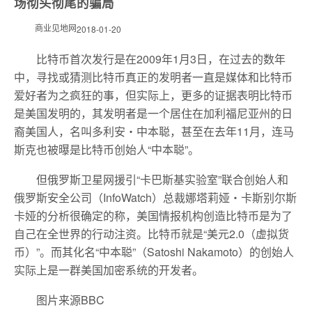
场彻头彻尾的骗局
商业见地网
2018-01-20
比特币首次发行是在2009年1月3日，在过去的数年
中，寻找或猜测比特币真正的发明者一直是媒体和比特币
爱好者为之疯狂的事，但实际上，更多的证据表明比特币
是美国发明的，其发明者是一个居住在加利福尼亚州的日
裔美国人，名叫多利安・中本聪，甚至在去年11月，连马
斯克也被曝是比特币创始人“中本聪”。
但俄罗斯卫星网援引“卡巴斯基实验室”联合创始人和
俄罗斯安全公司（InfoWatch）总裁娜塔莉娅・卡斯别尔斯
卡娅的分析很确定的称，美国情报机构创造比特币是为了
自己在全世界的行动注资。比特币就是“美元2.0（虚拟货
币）”。而其化名“中本聪”（Satoshi Nakamoto）的创始人
实际上是一群美国加密系统的开发者。
图片来源BBC