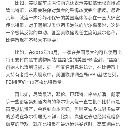
比如，美联储前主席伯南克还表示美联储无权直接监
管比特币，这跟美联储对黄金的警惕态度完全相反。最近
几年，就连一向冷静和保守的美国媒体等都在一直大肆宣
传比特币，对于遇到过类似诸多泡沫的华尔街来说，这是
一个极其反常的举动。甚至美联储现任主席鲍威尔也称，
比特币现在不够大不重要！
比如，在2013年10月，一家在美国最大的可以使用比
特币支付的黑市购物网站“丝路”遭到美国FBI查封，“丝路”
创始人也遭到逮捕，据一些匿名消息源统计，在比特币十
大持有者或十大股东中，美国联邦调查局(FBI)赫然在列，
FBI持有约110万枚比特币量。
再比如，尽管最近，耶伦、巴菲特、格林斯潘、戴蒙
等一些更容易知道内幕的华尔街大佬一直在批评比特币是
高度投机资产，会跌到血本无归，但唱空做多或唱多做空
的游戏在华尔街屡见不鲜，比如，高盛过去也经常玩唱多
做空的游戏，就在比特币在最近遭遇暴跌时，高盛则由比