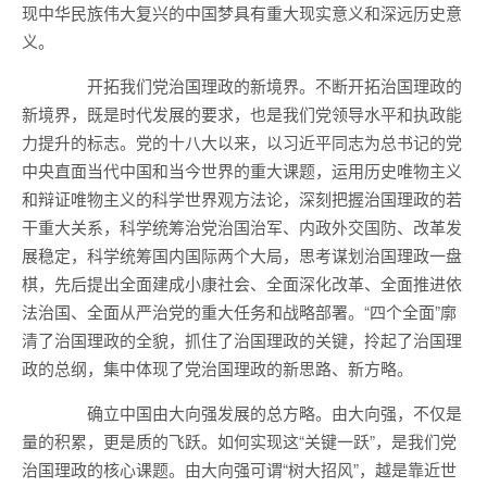
现中华民族伟大复兴的中国梦具有重大现实意义和深远历史意
义。
开拓我们党治国理政的新境界。不断开拓治国理政的
新境界，既是时代发展的要求，也是我们党领导水平和执政能
力提升的标志。党的十八大以来，以习近平同志为总书记的党
中央直面当代中国和当今世界的重大课题，运用历史唯物主义
和辩证唯物主义的科学世界观方法论，深刻把握治国理政的若
干重大关系，科学统筹治党治国治军、内政外交国防、改革发
展稳定，科学统筹国内国际两个大局，思考谋划治国理政一盘
棋，先后提出全面建成小康社会、全面深化改革、全面推进依
法治国、全面从严治党的重大任务和战略部署。“四个全面”廓
清了治国理政的全貌，抓住了治国理政的关键，拎起了治国理
政的总纲，集中体现了党治国理政的新思路、新方略。
确立中国由大向强发展的总方略。由大向强，不仅是
量的积累，更是质的飞跃。如何实现这“关键一跃”，是我们党
治国理政的核心课题。由大向强可谓“树大招风”，越是靠近世