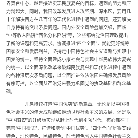
界舞台中心、越是接近实现民族复兴的目标，遇到的阻力和压
力就越大。同时，我国改革发展进入攻坚期、深水区，要用几
十年解决西方在几百年的现代化进程中遇到的问题，还要解决
自身特有的突出矛盾问题。国内外安全风险叠加交织，面临
“中等收入陷阱”“西化分化陷阱”等，这些都给党治国理政提出
了新的课题和更高要求。协调推进“四个全面”，就能更好统筹
国家安全和发展利益，坚持走中国特色社会主义道路与实现中
国梦的统一，坚持全面建成小康社会与实现中华民族伟大复兴
的统一，以全面深化改革来破解民族复兴和现代化进程中遇到
的各种深层次矛盾问题，以全面推进依法治国来确保发展风险
有序可控，以全面从严治党来强力巩固党的执政基础和群众基
础。
开启接续打造“中国优势”的新篇章。无论是以中国特
色社会主义的伟大成就继续推动世界社会主义的发展，还是以
“中国奇迹”的升级版实现从赶上时代到引领时代，核心都在于
完善“中国模式”，打造和增创“中国优势”。“四个全面”是将实践
特色、理论特色、民族特色、时代特色融入中国特色社会主义