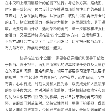
在中央和上级顶层设计的前提下进行，与总体方案、路线图、
时间表一致起来；顶层设计要在推进局部阶段性工作的基础上
来谋划，力争在摸清暗礁、认准规律、取得共识后再推开全局
的工作。树立激发活力与保持定力相统一的思想观念，勇于进
取，既要有逢山开路、遇河架桥的勇气，进一步解放和增强社
会活力，又要坚持协调推进“四个全面”的方向、立场和原则，
不断推动社会主义制度自我完善和发展，切实把积极与稳妥、
有力与有序、蹄疾与步稳统一起来。
协调推进“四个全面”，需要各级党组织和领导干部敢
于担当、善于担当。面对世所罕见的改革攻坚任务以及大量存
在的矛盾和问题、困难和风险，领导干部要像习近平同志要求
的那样，“担当起该担当的责任”，心中有党，心中有民，心中
有责，心中有戒，时刻以党和人民为念，以完成党和人民赋予
的职责使命为念。面对利益固化藩篱、体制机制顽瘴痼疾和既
得利益盘根错节相互交织的积弊，要以自我革新的勇气和胸
怀，克服部门利益掣肘。坚持党性原则、勇挑千钧重担，做到
大是大非面前敢亮剑，歪风邪气面前敢斗争，矛盾问题面前敢