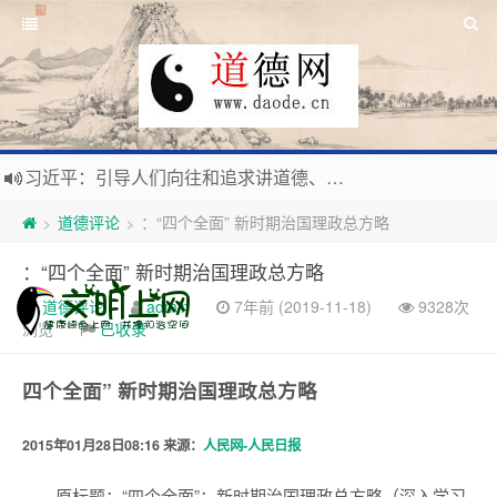
习近平：引导人们向往和追求讲道德、尊道德、守道德的生活，让13亿人的每一分子都成为传播中华美德、中华文化的主体。
寰宇繁星如瀚彩，人生亘古一凡尘。禅境天籁聆妙曲，匠心斫琴弦自鸣。
道德评论
：“四个全面” 新时期治国理政总方略
>
>
毛泽东：好生求德，修身养性，良善处世，信仰天人合一之大道。
：“四个全面” 新时期治国理政总方略
新时代地球村人类命运与共，全球共建更加和平发展美丽和谐的家园，全体共享人类发展成果，共创道行德盛道德王国
道德评论
admin
7年前 (2019-11-18)
9328次
浏览
已收录
四个全面” 新时期治国理政总方略
2015年01月28日08:16 来源：
人民网-人民日报
原标题：“四个全面”：新时期治国理政总方略（深入学习