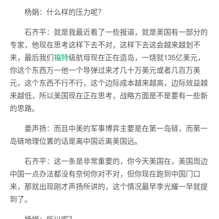
杨娟：什么样的压力呢？
石齐平：就是我最近看了一些报道，就是美国有一部分的
专家，他现在思考这样下去不对，这样下去这会越来越划不
来，最后我们
福特
级航母现在正在造岛，一烧就135亿美元，
你这个东西万一他一个导弹过来才几十万美元或者几百万美
元，这个东西不行不行，这个边际成本越来越高，边际效益越
来越低，所以美国现在正在思考，战略方面是不是要有一些新
的思路。
姜声扬：而且中美的军事博弈主要是在第一岛链，而第一
岛链地理位置的话是离中国近离美国远。
石齐平：这一条是非常重要的，你今天美国在，美国周边
中国一点办法都没有奈何你对不对，但你现在跑到中国门口
来，那就出现刚才声扬所讲的，这个情况最早李光耀一早就提
到了。
杨娟：所以呢？