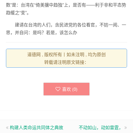
数”是：台湾在“倚美攘中趋独”上，是否有——利于非和平态势
趋缓之“变”。
建请在台湾的人们，含民进党的各位看官，不妨一阅、一
思，并自问：是吗？若是，该怎么办
道德网 , 版权所有丨如未注明 , 均为原创
转载请注明原文链接：
喜欢 (
0
)
构建人类命运共同体之典故
不动如山，动如雷霆，