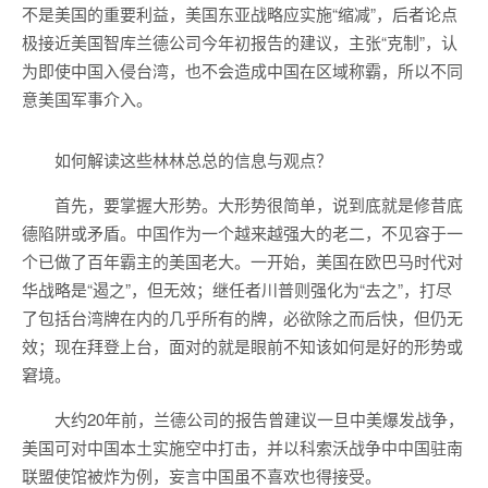
不是美国的重要利益，美国东亚战略应实施“缩减”，后者论点
极接近美国智库兰德公司今年初报告的建议，主张“克制”，认
为即使中国入侵台湾，也不会造成中国在区域称霸，所以不同
意美国军事介入。
如何解读这些林林总总的信息与观点？
首先，要掌握大形势。大形势很简单，说到底就是修昔底
德陷阱或矛盾。中国作为一个越来越强大的老二，不见容于一
个已做了百年霸主的美国老大。一开始，美国在欧巴马时代对
华战略是“遏之”，但无效；继任者川普则强化为“去之”，打尽
了包括台湾牌在内的几乎所有的牌，必欲除之而后快，但仍无
效；现在拜登上台，面对的就是眼前不知该如何是好的形势或
窘境。
大约20年前，兰德公司的报告曾建议一旦中美爆发战争，
美国可对中国本土实施空中打击，并以科索沃战争中中国驻南
联盟使馆被炸为例，妄言中国虽不喜欢也得接受。