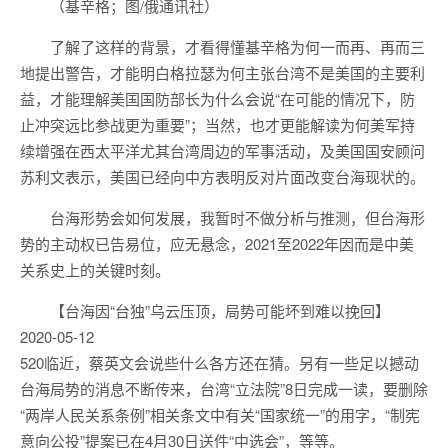
（基辛格；图/俄通讯社）
了解了这样的背景，才看得懂基辛格为何一而再、再而三
地提出警告，才能明白格拉瑟为何主张台湾不是美国的主要利
益，才能理解美国国防部长为什么会说“在可能的情况下，防
止冲突远比参战更为重要”；当然，也才更能解读为何美军持
续增强在西太平洋尤其台湾周边的军事活动，及美国国安顾问
苏利文表示，美国已经向中方表明反对片面改变台海现状的。
台海形势会如何发展，我暂时不做分析与推测，但台海形
势的主动权已告易位，应无悬念，2021至2022年因而是中美
关系史上的关键时刻。
【台海因“台独”乌云压顶，局势可能坏到难以挽回】
2020-05-12
520临近，蔡英文会说些什么各方还在猜。另有一些足以撼动
台海局势的消息不断传来，台湾“立法院”8日完成一读，要删除
“两岸人民关系条例”相关条文中有关“国家统一”的用字，“制宪
意向公投”提案已在4月30日送件“中选会”，等等。