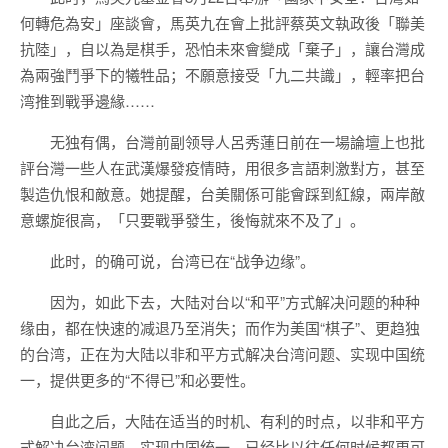
何轉危為安」座談會，馬英九在會上批評蔡英文執政後「聯美
抗陸」，自以為是棋手，恐怕未來會變成「棄子」，讓台灣成
為兩強鬥爭下的犧牲品；不願意接受「九二共識」，輕率把台
湾推到戰爭邊緣……
无独有偶，台灣前副领导人呂秀蓮日前在一場論壇上也批
評台灣一些人在武漢爆發疫情時，用很多言語刺激對方，甚至
製造仇恨和敵意。她提醒，台美關係可能會踩到紅線，兩岸敵
意螺旋很高，「只要戰爭發生，後悔就來不及了」。
此时，的确可说，台湾已在“战争边缘”。
因为，如此下去，大陆对台以“和平”方式解决问题的种种
缘由，都在快速的减退乃至消失；而作为美国“棋子”、更趋独
的台湾，正在为大陆以非和平方式解决台湾问题、实现中国统
一，提供更多的“不得已”和必要性。
自此之后，大陆在适当的时机、有利的时点，以非和平方
式解决台湾问题、实现中国统一，已经比以往任何时候都更可