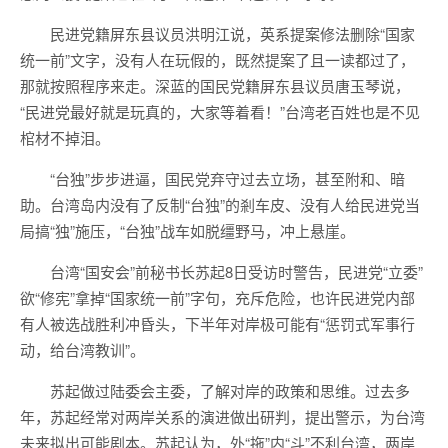
民进党籍屏东县议员洪明江说，英系提案修法删除“国家
统一前”文字，没有人在玩假的，既然提案了且一读都过了，
那就按照程序来走。深蓝的国民党籍屏东县议员唐玉琴说，
“民进党最好就是玩真的，大家等着看！”台湾老百姓也是不见
棺材不掉泪。
“台独”步步进逼，国民党弃守过去立场，甚至附和、暗
助。台湾岛内没有了反制“台独”的剎车皮、没有人给民进党当
局搞“独”施压，“台独”战车如脱缰野马，冲上悬崖。
台湾“国安会”前秘书长苏起8日受访时警告，民进党“立委”
欲“修宪”拿掉“国家统一前”字句，充斥危险，也许民进党内部
有人被选战胜利冲昏头，下半年对岸极可能有“惩罚式军事行
动，给台湾教训”。
苏起做过陆委会主委，了解对岸的政策和思维。过去多
年，苏起经常对两岸关系的演进做出研判，提出警示，为台湾
未来拟出可能剧本。苏起认为，外“拖”内“斗”不利台湾，两岸