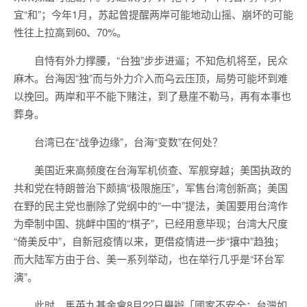
宜“和”；今年1月，苏起曾提醒两岸可能地动山摇、崩坏的可能
性往上拉高到60、70%。
自恃有外力撑腰，“台独”步步进逼；不知危机将至，民众
麻木。台海因“独”而与外力介入而乌云压顶，局势可能坏到难
以挽回。两岸和平不能下赌注，到了悬崖不勒马，再有本事也
葬身。
台湾已在“战争边缘”，台海“变数”在何处？
美国近来高频度在台海军机侦查、军舰穿越；美国执政的
共和党在特朗普治下颇搞“极限施压”，军售台湾创新高；美国
在野的民主党也删除了党纲中的“一中”提法，美国要用台湾作
为牵制中国、挑衅中国的“棋子”，已经用意毕现；台湾大尺度
“倚美反中”，自新冠疫情以来，更借疫情进一步“攘中”趋独；
而大陆军方由于台、美一系列举动，也在举行几乎是“环台军
演”。
此时，馬英九基金會8月22日舉辦「國家不安全：台灣如