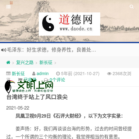
毛泽东：好生求德，修身养性，良善处世，信仰天人合一之大道。
新时代地球村人类命运与共，全球共建更加和平发展美丽和谐的家园，全体共享人类发展成果，共创道行德盛道德王国
复兴之路
新长征
>
>
>
习近平：引导人们向往和追求讲道德、尊道德、守道德的生活，让13亿人的每一分子都成为传播中华美德、中华文化的主体。
新长征
admin
5年前 (2021-10-27)
2368次浏
寰宇繁星如瀚彩，人生亘古一凡尘。禅境天籁聆妙曲，匠心斫琴弦自鸣。
览
已收录
0个评论
台湾终于站上了风口浪尖
2021-05-22
凤凰卫视9月29日《石评大财经》，以下为文字实录：
姜声扬：好，我们再谈谈台海的形势，过去的时间曾经提
过，一个所谓的三个均衡的理论，我觉得相当的有意思。