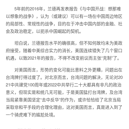
5年前的2016年，兰德再发表报告《与中国开战：想那难
以想象的战争》，认为（或建议）可以有一场在中国周边地区
的局部性、常规性的战争，目的在于冲击中国内部的金融、社
会及政治稳定，以扼杀中国崛起的契机。
坦白说，兰德报告水平的确很高，但不知何故均未为美政
府接受，随着中美综合实力的消长，美国连续错失了几个窗口
机遇，以致2021年的报告，不得不改变前议而主张“克制”了。
对美国而言，形势的变化可能比意料之外更糟，问题出在
台湾牌打得过度了。对北京而言，台湾问题的解决，无论对20
21中共建党100周年或2022中共举行二十大都具有非凡的政治
意义，但现实是和统几无可能，于是美国猛打台湾牌，及台湾
当局紧靠美国坚定“去中反华”的作为，或许恰恰给了北京当局
采取非和平手段的合理化理由，这对美国而言，真是进入到了
一个骑虎难下的尴尬处境。