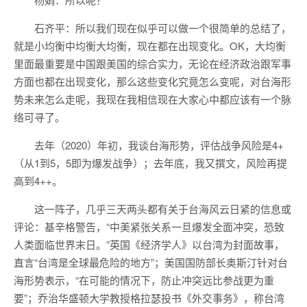
石齐平：所以我们现在似乎可以做一个很简单的总结了，
就是小均衡中均衡大均衡，现在都在出现变化。OK，大均衡
里面最重要是中国跟美国的综合实力，无论在经济政治跟军事
方面也都在出现变化，那么这些变化究竟怎么变呢，对台海形
势未来怎么走呢，我现在我相信现在大家心中都应该有一个脉
络可寻了。
去年（2020）年初，我谈台海形势，评估战争风险是4+
（从1到5，5即为爆发战争）；去年底，我又撰文，风险再提
高到4++。
这一阵子，几乎三天两头都有关于台海风云日紧的信息或
评论：基辛格警告，“中美紧张关系一旦爆发全面冲突，恐致
人类面临世界末日。”英国《经济学人》以台湾为封面故事，
直言“台湾是全球最危险的地方”；美国国防部长奥斯汀针对台
海形势表示，“在可能的情况下，防止冲突远比参战更为重
要”；乔治华盛顿大学教授格拉瑟投书《外交事务》，称台湾