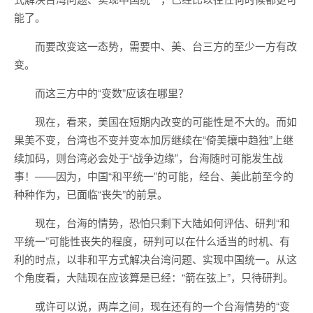
能了。
而要改变这一态势，需要中、美、台三方的至少一方有改
变。
而这三方中的“变数”应该在哪里？
现在，看来，美国在短期内改变的可能性是不大的。而如
果美不变，台湾也不变并变本加厉继续在“倚美攘中趋独”上继
续加码，则台湾必会处于“战争边缘”，台海随时可能发生战
事！——因为，中国“和平统一”的可能，经台、美此前至今的
种种作为，已面临“丧失”的前景。
现在，台海的情势，恐怕只剩下大陆如何评估、研判“和
平统一”可能性丧失的程度，研判可以在什么适当的时机、有
利的时点，以非和平方式解决台湾问题、实现中国统一。从这
个角度看，大陆现在应该算是已经：“箭在弦上”，只待研判。
或许可以说，两岸之间，现在还有的一个台海情势的“变