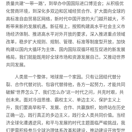
质量共建“一带一路”，到举办中国国际进口博览会；从积极优
化营商环境，到深化多双边和区域经贸合作、扩大面向全球的
高标准自由贸易区网络，新时代中国开放的大门越开越大，不
断带来新的发展机遇。新征程上，按照构建高水平社会主义市
场经济体制、推进高水平对外开放的要求，深入推进重点领域
改革，稳步扩大规则、规制、管理、标准等制度型开放，加快
构建以国内大循环为主体、国内国际双循环相互促进的新发展
格局，我们就能既用好全球市场和资源发展自己，又推动世界
共同发展。
人类是一个整体，地球是一个家园。只有让团结代替分
裂、合作代替对抗、包容代替排他，各方一起努力，才能共同
破解“世界怎么了、我们怎么办”这一时代之问，共克时艰，共
创未来。面对冷战思维、霸权主义、单边主义、保护主义上
升，我们要高举和平、发展、合作、共赢旗帜，始终站在历史
正确一边，践行真正的多边主义，践行全人类共同价值。当经
济全球化遭遇逆风，和平与发展的时代主题面临严峻挑战，我
们更需积极参与全球治理体系改革和建设，推动建设开放型世