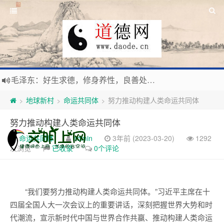
毛泽东：好生求德，修身养性，良善处世，信仰天人合一之大道。
新时代地球村人类命运与共，全球共建更加和平发展美丽和谐的家园，全体共享人类发展成果，共创道行德盛道德王国
地球新村
命运共同体
努力推动构建人类命运共同体
>
>
>
习近平：引导人们向往和追求讲道德、尊道德、守道德的生活，让13亿人的每一分子都成为传播中华美德、中华文化的主体。
努力推动构建人类命运共同体
寰宇繁星如瀚彩，人生亘古一凡尘。禅境天籁聆妙曲，匠心斫琴弦自鸣。
命运共同体
admin
3年前 (2023-03-20)
1292
次浏览
已收录
0个评论
“我们要努力推动构建人类命运共同体。”习近平主席在十
四届全国人大一次会议上的重要讲话，深刻把握世界大势和时
代潮流，宣示新时代中国与世界合作共赢、推动构建人类命运