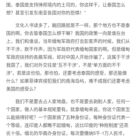
围，泰国是支持掸邦境内的土司的，你这样干，让泰国怎么
想？甚至引发东南亚各国对你的恐惧！”
文化人书读多了，脑回路就是不一样，那个地方也不是泰
国的啊，你去管泰国怎么想干嘛？我国的政策一向是谁在台
上，我们和谁谈，当年缅甸军政府打击彭家声的时候，我们从
不干涉，默不作声，因为军政府代表缅甸国家的啊。但是缅甸
军政府扶持的各路军阀，却对中国人开始诈骗了，这属于干涉
我国了，我们对外交往是“互不干涉”，不是“单方面的不干
涉”，若是这也怕，那也怕，还要考虑泰国的感受，那还能做
什么？如果菲律宾侵犯我们的南海岛屿，难不成我们还要考虑
美国的感受么？
我们不是要去占人家地盘，也不是要去剥削人家，任何一
个国家，做人的基本规矩要有。就拿缅甸来说，你这个国家怎
么能搞得好呢？一个国家搞了五种身份证，每种身份证代表一
个等级，连印度人都瞧不起缅甸，这比印度的“种姓制度”还恶
劣十倍。缅北的华裔办身份证，每次要缴纳5千-1万人民币，