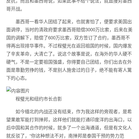
反抗，而且和墨西哥说，如果此事不给个说法，就直接对墨西
哥开战。
墨西哥一看华人团结了起来，也就害怕了，便要求美国出
面调停，当时的清政府要求墨西哥赔偿3000万比索，后来在美
国的调解下，赔偿了600万比索，双方签订了合约，墨西哥不
得再出现排华事件。不过程璧光在返回祖国的时候，国内爆发
了辛亥革命，大清亡了。说这个故事是说，在海外的华人硬不
硬气，不是一定要祖国强盛，你得要自己团结，你们出去在外
面是靠勤劳挣的钱，不是别人施舍过的日子，绝不能有寄人篱
下的心态。
程璧光和纽约市长合影
如今缅北的内战还没有结束，作为我这样的旁观者，是希
望果敢军能打到掸邦，这样他们就能打通印度洋的出海口，以
后中国和其合作的时候，就多了一个出海通道，但是有文化人
就反驳了，“你这种想法不对，南掸邦是泰国干预的势力范