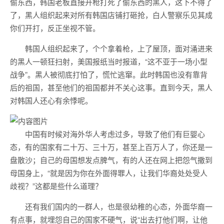
偷东西，韩国老板直接开枪打死了偷东西的黑人，这下不得了
了，黑人组织起来对所有韩国店铺打砸抢，白人警察乐见其成
你们开打，反正坐视不管。
韩国人组织起来了，个个拿着枪，上了屋顶，面对涌进来
的黑人一顿狂扫射，美国报纸当时报道，“这不亚于一场小型
战争”。黑人被彻底打怕了，慌忙逃窜。此时韩国也没有靠背
后的祖国，甚至他们的祖国都并不关心这事。直到今天，黑人
对韩国人还心有余悸呢。
中国有时候对海外华人考虑过多，导致了他们有巨婴心
态，有的国家有二十万、三十万，甚至上百万人了，你还是一
盘散沙；自己的母国想发点脾气，有的人还在网上把怨气撒到
母国身上，“就是因为你在外面得罪人，让我们华裔处处受人
歧视？”这都是些什么道理？
还有我们国内的一群人，也是很幼稚的心态，外面华裔一
有点事，就埋怨自己的国家不硬气，说“出去打他们啊，让他