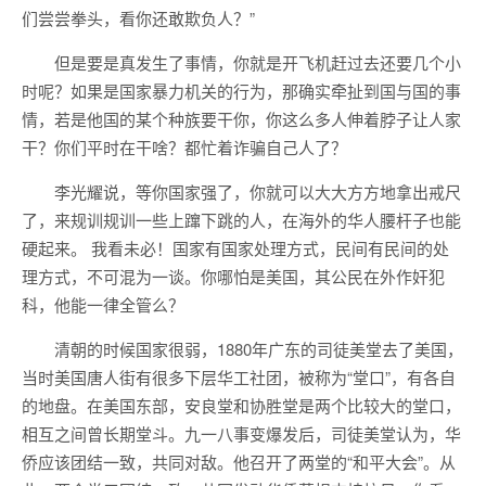
们尝尝拳头，看你还敢欺负人？”
但是要是真发生了事情，你就是开飞机赶过去还要几个小
时呢？如果是国家暴力机关的行为，那确实牵扯到国与国的事
情，若是他国的某个种族要干你，你这么多人伸着脖子让人家
干？你们平时在干啥？都忙着诈骗自己人了？
李光耀说，等你国家强了，你就可以大大方方地拿出戒尺
了，来规训规训一些上蹿下跳的人，在海外的华人腰杆子也能
硬起来。 我看未必！国家有国家处理方式，民间有民间的处
理方式，不可混为一谈。你哪怕是美国，其公民在外作奸犯
科，他能一律全管么？
清朝的时候国家很弱，1880年广东的司徒美堂去了美国，
当时美国唐人街有很多下层华工社团，被称为“堂口”，有各自
的地盘。在美国东部，安良堂和协胜堂是两个比较大的堂口，
相互之间曾长期堂斗。九一八事变爆发后，司徒美堂认为，华
侨应该团结一致，共同对敌。他召开了两堂的“和平大会”。从