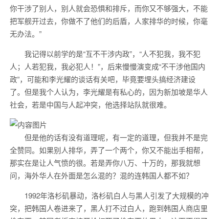
你干涉了别人，别人就会恐惧和排斥，而你又不够强大，不能
把军舰开过去，你做不了他们的后盾，人家排华的时候，你毫
无办法。”
我记得以前学的是“互不干涉内政”，“人不犯我，我不犯
人；人若犯我，我必犯人！”，后来慢慢演变成“不干涉他国内
政”，可能和李光耀的谈话有关吧，毕竟要埋头搞经济建设
了。但是我个人认为，李光耀是有私心的，因为新加坡是华人
社会，若是中国与人起冲突，他选择站队就很难。
但是他的话有没有道理呢，有一定的道理，但我并不是完
全赞同。如果别人排华，弄了一个两个，你又不能出手相帮，
那实在是让人气愤的很。若是弄你八万、十万的，那我就想
问，海外华人在外面是怎么混的？混的连韩国人都不如？
1992年洛杉矶暴动，洛杉矶白人与黑人引发了大规模的冲
突，把韩国人卷进来了，黑人打不过白人，跑到韩国人商店里