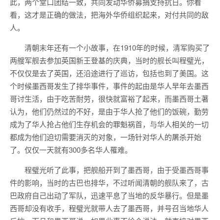
此，两个堂口团结一致，共同发动华侨募捐支持抗日。你看
看，这才是正确的做法，把海外华侨组织起来，对付共同的敌
人。
清朝末年还有一个小故事，在1910年的时候，清军购买了
两艘军舰去参加英国新王登基的庆典，当时的舰长叫程璧光，
不仅仅是去了英国，还沿途进行了巡访，包括也到了美国。这
个时候墨西哥发生了排华事件，事件的起由是华人早年去墨西
哥讨生活，由于吃苦耐劳，很快就富裕了起来，而墨西哥土著
认为，他们仍然过的不好，是由于华人抢了他们的饭碗，勤劳
成为了华人抢占他们生存机会的罪魁祸首，与华人相关的一切
都成为他们迫切需要消灭的对象，一场针对华人的屠杀开始
了。仅仅一天就有300多名华人罹难。
程璧光听了此事，把舰船开到了墨西哥，由于受墨西哥事
件的影响，当时的古巴也排华，不过听闻清朝的舰队来了，古
巴政府自己出动了军队，迅速平息了当地的反华暴行。但是墨
西哥却没有收手，程璧光就带人去了墨西哥，并号召当地华人