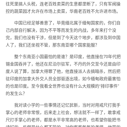
往死里搞人头税，连老百姓卖菜的生意都垄断了，只有军阀操
控的蔬菜园才允许在市场上卖菜，华裔老百姓不允许进市场。
中国已经足够善意了，毕竟缅北属于缅甸国家的，你们自
己内部自行解决，因为不平等而发生的内战，多年来打个没
完，我们也没有干涉，但是到了今天这个地步，都涉及到中国
人了，我们还坐视不管，那东南亚哪个国家能服？
整个东南亚小国最怕的是谁？是印度，他直接在70年代把
锡金国吞并了，他还在尼泊尔驻军，不丹的外交至今还是由印
度人说了算，加拿大得罪了他，他直接派人去搞暗杀，然后把
驻印度的加拿大外交人员全部驱逐出境，如今缅甸政府最害怕
的也是印度。至今我看全世界也没有什么大规模的“排印事件”
的发生么？
我对读小学的一些事情还记忆犹新，当时对用戒尺打我手
掌心的老师非常恨，后来走上社会，想法就不一样了，敢拿戒
尺打手掌心的老师，都是水平非常高的老师，也希望你能把书
读好的，反倒是什么都不管的，对你客客气气的老师，他带的