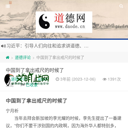
习近平：引导人们向往和追求讲道德、尊道德、守道德的生活，让13亿人的每一分子都成为传播中华美德、中华文化的主体。
寰宇繁星如瀚彩，人生亘古一凡尘。禅境天籁聆妙曲，匠心斫琴弦自鸣。
道德评论
中国到了拿出戒尺的时候了
>
>
毛泽东：好生求德，修身养性，良善处世，信仰天人合一之大道。
中国到了拿出戒尺的时候了
新时代地球村人类命运与共，全球共建更加和平发展美丽和谐的家园，全体共享人类发展成果，共创道行德盛道德王国
道德评论
admin
3年前 (2023-12-06)
1391次
浏览
已收录
中国到了拿出戒尺的时候了
宁月析
当年去拜会新加坡的李光耀的时候，李先生提出了一番建
议，“你们不要干涉别国的内政啊，因为海外华人都特别多，