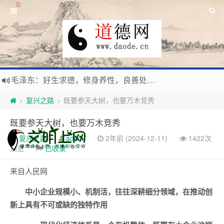
毛泽东：好生求德，修身养性，良善处世，信仰天人合一之大道。
新时代地球村人类命运与共，全球共建更加和平发展美丽和谐的家园，全体共享人类发展成果，共创道行德盛道德王国
复兴之路
既要参天大树，也要万木竞秀
>
>
习近平：引导人们向往和追求讲道德、尊道德、守道德的生活，让13亿人的每一分子都成为传播中华美德、中华文化的主体。
既要参天大树，也要万木竞秀
寰宇繁星如瀚彩，人生亘古一凡尘。禅境天籁聆妙曲，匠心斫琴弦自鸣。
复兴之路
admin
2年前 (2024-12-11)
1422次
浏览
已收录
来自人民网
中小企业规模小、机制活，往往深耕细分领域，在推动创
新上具有不可或缺的独特作用