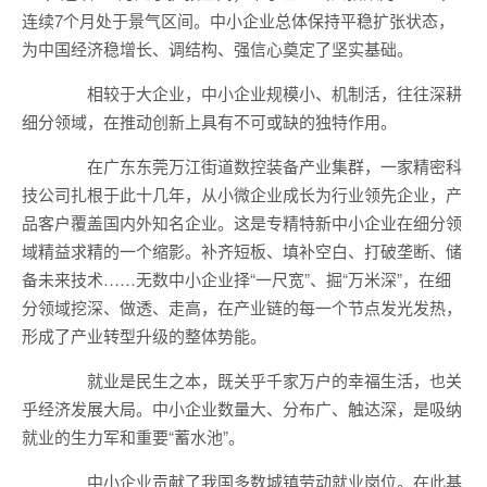
连续7个月处于景气区间。中小企业总体保持平稳扩张状态，
为中国经济稳增长、调结构、强信心奠定了坚实基础。
相较于大企业，中小企业规模小、机制活，往往深耕
细分领域，在推动创新上具有不可或缺的独特作用。
在广东东莞万江街道数控装备产业集群，一家精密科
技公司扎根于此十几年，从小微企业成长为行业领先企业，产
品客户覆盖国内外知名企业。这是专精特新中小企业在细分领
域精益求精的一个缩影。补齐短板、填补空白、打破垄断、储
备未来技术……无数中小企业择“一尺宽”、掘“万米深”，在细
分领域挖深、做透、走高，在产业链的每一个节点发光发热，
形成了产业转型升级的整体势能。
就业是民生之本，既关乎千家万户的幸福生活，也关
乎经济发展大局。中小企业数量大、分布广、触达深，是吸纳
就业的生力军和重要“蓄水池”。
中小企业贡献了我国多数城镇劳动就业岗位。在此基