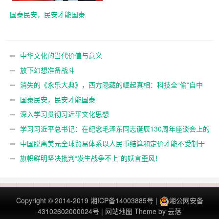
国泰民安，民安才能国泰
中华文化的当代价值与意义
放下幻想准备战斗
消失的《永乐大典》，西方隐藏的崛起真相：科技全“偷”自中
国？
国泰民安，民安才能国泰
深入学习贯彻习近平文化思想
学习习近平总书记：在纪念毛泽东同志诞辰130周年座谈会上的
讲话
中国脱离美元全球贸易体系以人民币结算和定价才能不受制于
人
旗帜鲜明坚决批判“发生战争不上”的妖言歪风！
Copyright © 2014-2019
湘ICP备14003885号
|
湘公网安备
43102602000024号
|
网站地图
Theme by
云落