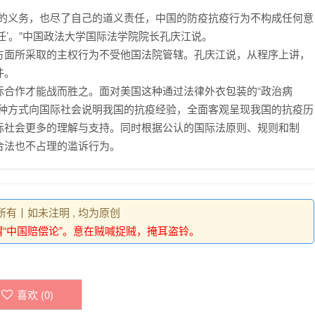
定的义务，也尽了自己的道义责任，中国的防疫抗疫行为不构成任何意
任’。”中国政法大学国际法学院院长孔庆江说。
方面所采取的主权行为不受他国法院管辖。孔庆江说，从程序上讲，
件。
际合作才能战而胜之。面对美国这种通过法律外衣包装的“政治病
多种方式向国际社会说明我国的抗疫经验，全面客观呈现我国的抗疫历
际社会更多的理解与支持。同时根据公认的国际法原则、规则和制
合法也不占理的滥诉行为。
权所有丨如未注明 , 均为原创
谓“中国赔偿论”。意在贼喊捉贼，掩耳盗铃。
喜欢 (
0
)