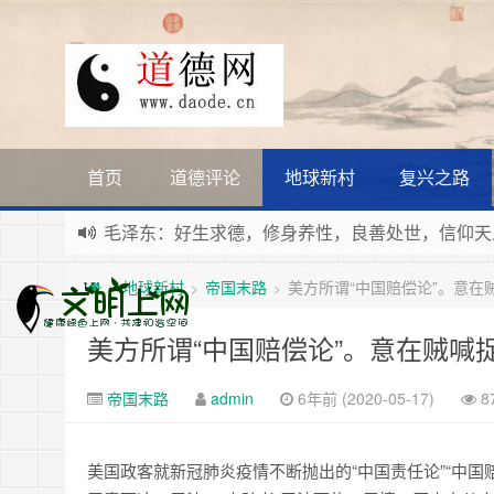
首页
道德评论
地球新村
复兴之路
毛泽东：好生求德，修身养性，良善处世，信仰天
新时代地球村人类命运与共，全球共建更加和平发
地球新村
帝国末路
美方所谓“中国赔偿论”。意在
>
>
>
习近平：引导人们向往和追求讲道德、尊道德、守
寰宇繁星如瀚彩，人生亘古一凡尘。禅境天籁聆妙
美方所谓“中国赔偿论”。意在贼喊
帝国末路
admin
6年前 (2020-05-17)
8
美国政客就新冠肺炎疫情不断抛出的“中国责任论”“中