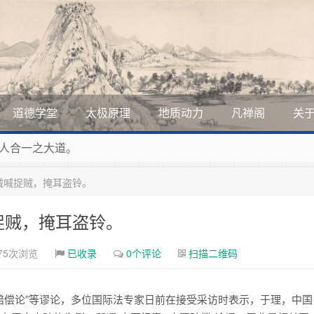
道德学堂
太极原理
地质动力
凡禅阁
关
人合一之大道。
展美丽和谐的家园，全体共享人类发展成果，共创道行德盛道德
贼喊捉贼，掩耳盗铃。
道德的生活，让13亿人的每一分子都成为传播中华美德、中华
曲，匠心斫琴弦自鸣。
捉贼，掩耳盗铃。
75次浏览
已收录
0个评论
扫描二维码
国赔偿论”等谬论，多位国际法专家日前在接受采访时表示，于理，中国