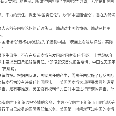
有天灾索赔的先例。所谓“中国担责”“中国赔偿”论调，无非是相关国
、不力的责任，抛出“中国责任论”，炒作“中国赔偿论”，旨在为转嫁
导大选前美国舆论场的话语焦点，煽动对中国的愤怒、煽动民粹主
选。
中国赔偿论”最核心的还是为了遏制中国。“表面上看是法律战，实际
”
卫生事件，不存在所谓疫情首发国的“国家责任”问题。上世纪80年
从未要求美国承担赔偿责任。“即便武汉首先报告疫情，中国也无须承
”黄进说。
法律依据。根据国际法，国家责任的产生，需责任国实施了违反国际
疫抗疫行为没有违反任何国际法，与美国因疫情大规模暴发可能遭受
调查，是有罪推定。美国没有权利单方面对中国进行所谓的调查，单
国负有向世卫组织通报疫情的义务，中方不仅向世卫组织而且向包括美
履行了自己应尽的国际责任和义务。美国第一时间就获知中国的疫情