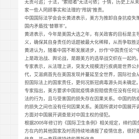
无责可追；于法，“索赔者”无法可依；于情，历史上从未
家一些人罔顾事实和法理的“甩锅”推责。
中国国际法学会会长黄进表示，美方为推卸自身抗疫失策
国内矛盾找“替罪羊”。
黄进表示，今年是美国大选之年，有关政客的目标是主
义，确保其自身责任的话题被最大化稀释，从而争取胜
黄进认为，随着中国不断发展进步，炒作“中国责任论”“
上是政治战、舆论战，是跟美方的选举战交织在一起的。
专家表示，从法理上讲，突发大规模流行疾病是世界公共
代，艾滋病首先在美国发现并蔓延至全世界，国际社会
担国际法上的国家责任，更何况新冠病毒源头尚未确定。
专家指出，美方要求中国就疫情承担赔偿责任没有任何
法的行为，且与受害国的损失存在因果关系。中国的防
的损失之间也没有任何因果关系。美国所谓对中国展开
方面对中国展开调查是对中国主权的侵犯。
根据2005年修订的《国际卫生条例》相关规定，缔约
方在内的其他国家及时而持续地通报了疫情信息，很好
信息，并一直获得持续的更新信息。