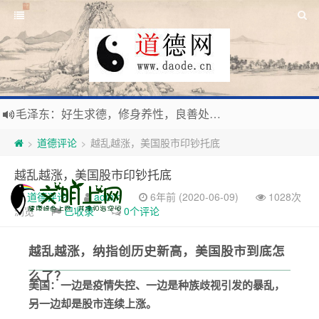
毛泽东：好生求德，修身养性，良善处世，信仰天人合一之大道。
新时代地球村人类命运与共，全球共建更加和平发展美丽和谐的家园，全体共享人类发展成果，共创道行德盛道德王国
道德评论
越乱越涨，美国股市印钞托底
>
>
习近平：引导人们向往和追求讲道德、尊道德、守道德的生活，让13亿人的每一分子都成为传播中华美德、中华文化的主体。
越乱越涨，美国股市印钞托底
寰宇繁星如瀚彩，人生亘古一凡尘。禅境天籁聆妙曲，匠心斫琴弦自鸣。
道德评论
admin
6年前 (2020-06-09)
1028次
浏览
已收录
0个评论
越乱越涨，纳指创历史新高，美国股市到底怎
么了？
美国：一边是疫情失控、一边是种族歧视引发的暴乱，
另一边却是股市连续上涨。