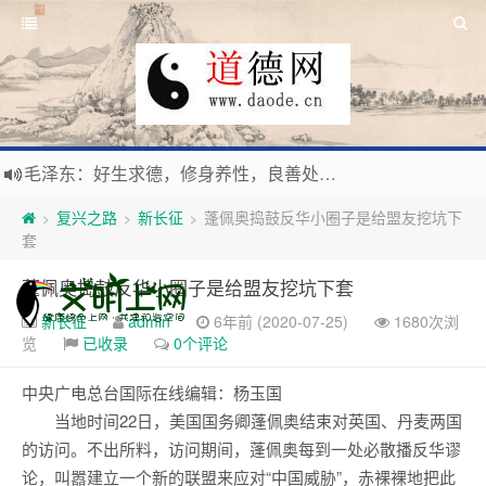
毛泽东：好生求德，修身养性，良善处世，信仰天人合一之大道。
新时代地球村人类命运与共，全球共建更加和平发展美丽和谐的家园，全体共享人类发展成果，共创道行德盛道德王国
复兴之路
新长征
蓬佩奥捣鼓反华小圈子是给盟友挖坑下
>
>
>
习近平：引导人们向往和追求讲道德、尊道德、守道德的生活，让13亿人的每一分子都成为传播中华美德、中华文化的主体。
套
寰宇繁星如瀚彩，人生亘古一凡尘。禅境天籁聆妙曲，匠心斫琴弦自鸣。
蓬佩奥捣鼓反华小圈子是给盟友挖坑下套
新长征
admin
6年前 (2020-07-25)
1680次浏
览
已收录
0个评论
中央广电总台国际在线
编辑：杨玉国
当地时间22日，美国国务卿蓬佩奥结束对英国、丹麦两国
的访问。不出所料，访问期间，蓬佩奥每到一处必散播反华谬
论，叫嚣建立一个新的联盟来应对“中国威胁”，赤裸裸地把此