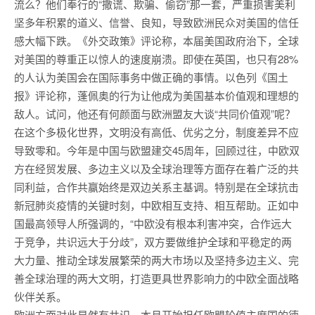
流么？他们奉行的“撒谎、欺骗、偷窃”那一套，严重损害美利
坚多年积累的道义、信誉、良知，导致欧洲民众对美国的信任
感大幅下跌。《外交政策》评论称，本届美国政府治下，全球
对美国的尊重正以惊人的速度崩溃。即使在英国，也只有28%
的人认为美国会在国际事务中做正确的事情。以色列《国土
报》评论称，蓬佩奥的行为让他成为美国基本价值观和理想的
敌人。试问，他还有何颜面与欧洲盟友大谈“共同价值观”呢？
在这个多极化世界，文明没有高低、优劣之分，制度差异不应
导致零和。今年是中国与欧盟建交45周年，回顾过往，中欧双
方在经贸发展、多边主义以及全球治理等方面存在着广泛的共
同利益，合作共赢始终是双边关系主基调。特别是在全球抗击
新冠肺炎疫情的关键时刻，中欧相互支持、相互帮助。正如中
国最高领导人所强调的，“中欧没有根本利害冲突，合作远大
于竞争，共识远大于分歧”，双方要做维护全球和平稳定的两
大力量、推动全球发展繁荣的两大市场以及坚持多边主义、完
善全球治理的两大文明，打造更具世界影响力的中欧全面战略
伙伴关系。
欧洲方面对此显然有共识。本月开始担任欧盟轮值主席国的德