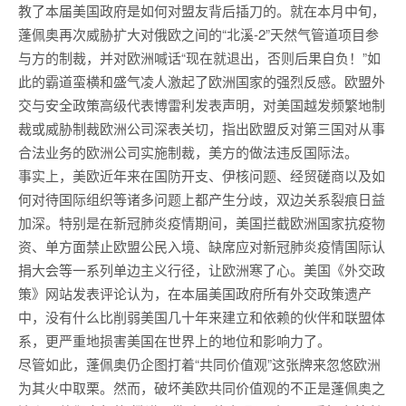
教了本届美国政府是如何对盟友背后插刀的。就在本月中旬，
蓬佩奥再次威胁扩大对俄欧之间的“北溪-2”天然气管道项目参
与方的制裁，并对欧洲喊话“现在就退出，否则后果自负！”如
此的霸道蛮横和盛气凌人激起了欧洲国家的强烈反感。欧盟外
交与安全政策高级代表博雷利发表声明，对美国越发频繁地制
裁或威胁制裁欧洲公司深表关切，指出欧盟反对第三国对从事
合法业务的欧洲公司实施制裁，美方的做法违反国际法。
事实上，美欧近年来在国防开支、伊核问题、经贸磋商以及如
何对待国际组织等诸多问题上都产生分歧，双边关系裂痕日益
加深。特别是在新冠肺炎疫情期间，美国拦截欧洲国家抗疫物
资、单方面禁止欧盟公民入境、缺席应对新冠肺炎疫情国际认
捐大会等一系列单边主义行径，让欧洲寒了心。美国《外交政
策》网站发表评论认为，在本届美国政府所有外交政策遗产
中，没有什么比削弱美国几十年来建立和依赖的伙伴和联盟体
系，更严重地损害美国在世界上的地位和影响力了。
尽管如此，蓬佩奥仍企图打着“共同价值观”这张牌来忽悠欧洲
为其火中取栗。然而，破坏美欧共同价值观的不正是蓬佩奥之