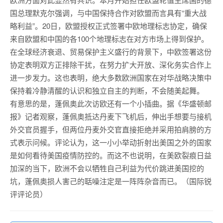
国总理默克尔强调，与中国保持合作对欧盟而言具有“重大战
略利益”。20日，欧盟授权正式签署中欧地理标志协定，确保
来自欧盟和中国的各100个地理标志在对方市场上得到保护。
在全球经济衰退、贸易保护主义盛行的背景下，中欧签署这份
协定表明双方正排除干扰，在努力扩大开放、深化务实合作上
进一步发力。这也表明，绝大多数欧洲国家在对华战略决策中
保持着冷静清醒的认识和独立自主的判断，不会随美起舞。
有意思的是，蓬佩奥此次访欧还有一个小插曲。据《华盛顿邮
报》记者观察，蓬佩奥抵达丹麦下飞机后，伸出手想要与接机
外交官员握手，但两位丹麦外交官直接拒绝并采用拍肩膀的方
式表示问候。评论认为，这一小小举动折射出美国之外的国家
是如何看待美国疫情防控的。而这不也说明，在美欧裂痕日益
加深的当下，欧洲不会以牺牲自己利益为代价跳进美国挖的
坑，蓬佩奥损人害己的聒噪注定是一阵阵杂音而已。（国际锐
评评论员）