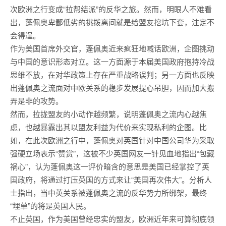
次欧洲之行变成“拉帮结派”的反华之旅。然而，明眼人不难看
出，蓬佩奥卑鄙低劣的挑拨离间就是给盟友挖坑下套，注定不
会得逞。
作为美国首席外交官，蓬佩奥近来疯狂地喊话欧洲，企图挑动
与中国的意识形态对立。这一方面源于本届美国政府抱持冷战
思维不放，在对华政策上存在严重战略误判；另一方面也反映
出蓬佩奥之流面对中欧关系的稳步发展提心吊胆，因而加大搬
弄是非的攻势。
然而，拉拢盟友的小动作越频繁，说明蓬佩奥之流内心越焦
虑，也越暴露出其以盟友利益为代价来实现私利的企图。比
如，在此次欧洲之行中，蓬佩奥对英国针对中国公司华为采取
强硬立场表示“赞赏”，这被不少英国网友一针见血地指出“包藏
祸心”，认为蓬佩奥这一评价暗含的意思是美国已经掌控了英
国政府，将通过打压英国的方式来让“美国再次伟大”。分析人
士指出，当中英关系被蓬佩奥之流的反华势力所绑架，最终
“埋单”的将是英国人民。
不止英国，作为美国曾经忠实的盟友，欧洲近年来可算彻底领