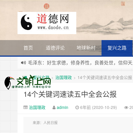
首页
道德评论
地球新村
复兴之路
毛泽东：好生求德，修身养性，良善处世，信仰天
新时代地球村人类命运与共，全球共建更加和平发
复兴之路
治国理政
14个关键词速读五中全会公报
>
>
>
习近平：引导人们向往和追求讲道德、尊道德、守
寰宇繁星如瀚彩，人生亘古一凡尘。禅境天籁聆妙
14个关键词速读五中全会公报
治国理政
admin
6年前 (2020-10-29)
2
来源：
人民日报