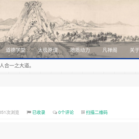
道德学堂
太极原理
地质动力
凡禅阁
关
人合一之大道。
展美丽和谐的家园，全体共享人类发展成果，共创道行德盛道德
道德的生活，让13亿人的每一分子都成为传播中华美德、中华
曲，匠心斫琴弦自鸣。
051次浏览
已收录
0个评论
扫描二维码