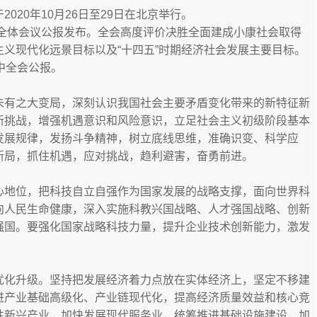
20年10月26日至29日在北京举行。
次全体会议公报发布。全会高度评价决胜全面建成小康社会取得
义现代化远景目标以及“十四五”时期经济社会发展主要目标。
中全会公报。
未有之大变局，深刻认识我国社会主要矛盾变化带来的新特征新
新挑战，增强机遇意识和风险意识，立足社会主义初级阶段基本
发展规律，发扬斗争精神，树立底线思维，准确识变、科学应
新局，抓住机遇，应对挑战，趋利避害，奋勇前进。
心地位，把科技自立自强作为国家发展的战略支撑，面向世界科
向人民生命健康，深入实施科教兴国战略、人才强国战略、创新
强国。要强化国家战略科技力量，提升企业技术创新能力，激发
优化升级。坚持把发展经济着力点放在实体经济上，坚定不移建
进产业基础高级化、产业链现代化，提高经济质量效益和核心竞
性新兴产业，加快发展现代服务业，统筹推进基础设施建设，加