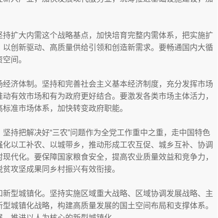
。
坚持扩大内需这个战略基点，加快培育完整内需体系，把实施扩
，以创新驱动、高质量供给引领和创造新需求。要畅通国内大循
资空间。
场经济体制。坚持和完善社会主义基本经济制度，充分发挥市场
推动有效市场和有为政府更好结合。要激发各类市场主体活力，
高标准市场体系，加快转变政府职能。
坚持把解决好“三农”问题作为全党工作重中之重，走中国特色
强化以工补农、以城带乡，推动形成工农互促、城乡互补、协调
村现代化。要保障国家粮食安全，提高农业质量效益和竞争力，
脱贫攻坚成果同乡村振兴有效衔接。
和新型城镇化。坚持实施区域重大战略、区域协调发展战略、主
新型城镇化战略，构建高质量发展的国土空间布局和支撑体系。
展，推进以人为核心的新型城镇化。