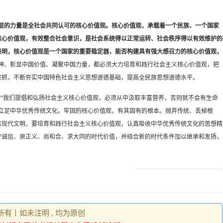
层的力量是全社会共同认可的核心价值观。核心价值观，承载着一个民族、一个国家
核心价值观，有效整合社会意识，是社会系统得以正常运转、社会秩序得以有效维护的
表明，核心价值观是一个国家的重要稳定器，能否构建具有强大感召力的核心价值观，
精神、彰显中国价值、凝聚中国力量，都必须大力培育和践行社会主义核心价值观，把
来抓，不断夯实中国特色社会主义思想道德基础，提高全民族思想道德水平。
”“我们提倡和弘扬社会主义核心价值观，必须从中汲取丰富营养，否则就不会有生命
立足中华优秀传统文化。牢固的核心价值观，有其固有的根本。抛弃传统、丢掉根
族现代文明，要培育和践行社会主义核心价值观，认真吸收中华优秀传统文化的思想精
守诚信、崇正义、尚和合、求大同的时代价值，并结合新的时代条件加以继承和发扬，
权所有丨如未注明 , 均为原创