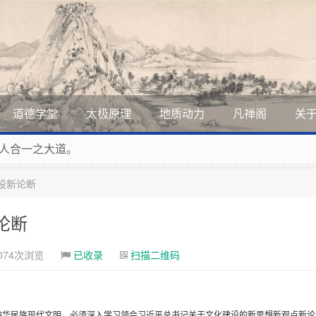
道德学堂
太极原理
地质动力
凡禅阁
关
展美丽和谐的家园，全体共享人类发展成果，共创道行德盛道德
道德的生活，让13亿人的每一分子都成为传播中华美德、中华
设新论断
曲，匠心斫琴弦自鸣。
人合一之大道。
论断
074次浏览
已收录
扫描二维码
中华民族现代文明，必须深入学习领会习近平总书记关于文化建设的新思想新观点新论