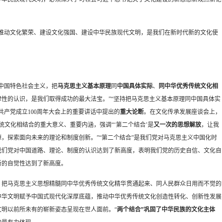
推动文化繁荣、建设文化强国、建设中华民族现代文明，是我们在新时代新的文化使
中国特色社会主义，把
马克思主义基本原理
同
中国具体实际
、
同中华优秀传统文化相
性的认识，是我们取得成功的最大法宝。”“坚持把马克思主义基本原理同中国具体实
产党成立100周年大会上的重要讲话中提出的
重大论断
。在文化传承发展座谈会上，
文化相结合的重大意义、重要内涵，强调“‘第二个结合’是
又一次的思想解放
，让我
，探索面向未来的理论和制度创新。”“第二个结合”是我们党对马克思主义中国化时
我们党对中国道路、理论、制度的认识达到了新高度，表明我们党的历史自信、文化自
新的自觉性达到了新高度。
，把马克思主义思想精髓同中华优秀传统文化精华贯通起来、同人民群众日用而不觉的
中华文明赋予中国式现代化深厚底蕴，推动中华优秀传统文化创造性转化、创新性发展
明以前所未有的崭新姿态呈现在世人面前。“
两个结合”巩固了中华民族的文化主体