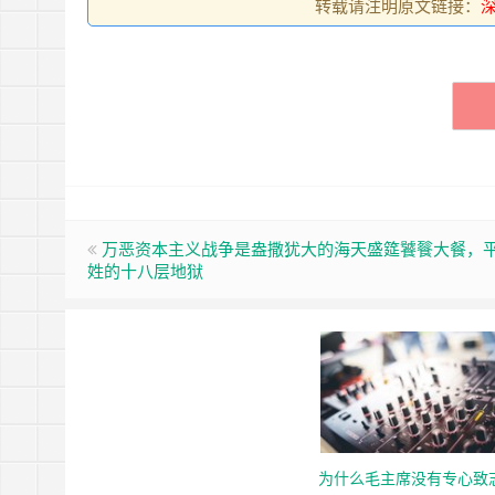
转载请注明原文链接：
万恶资本主义战争是盎撒犹大的海天盛筵饕餮大餐，
姓的十八层地狱
为什么毛主席没有专心致