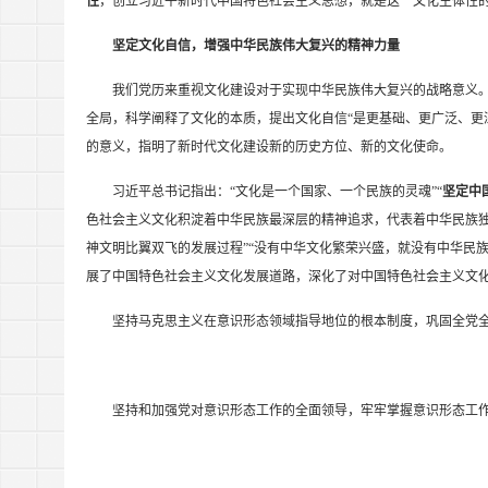
性
，创立习近平新时代中国特色社会主义思想，就是这一文化主体性
坚定文化自信，增强中华民族伟大复兴的精神力量
我们党历来重视文化建设对于实现中华民族伟大复兴的战略意义
全局，科学阐释了文化的本质，提出文化自信“是更基础、更广泛、更
的意义，指明了新时代文化建设新的历史方位、新的文化使命。
习近平总书记指出：“文化是一个国家、一个民族的灵魂”“
坚定中
色社会主义文化积淀着中华民族最深层的精神追求，代表着中华民族独
神文明比翼双飞的发展过程”“没有中华文化繁荣兴盛，就没有中华民
展了中国特色社会主义文化发展道路，深化了对中国特色社会主义文
坚持马克思主义在意识形态领域指导地位的根本制度，巩固全党
坚持和加强党对意识形态工作的全面领导，牢牢掌握意识形态工