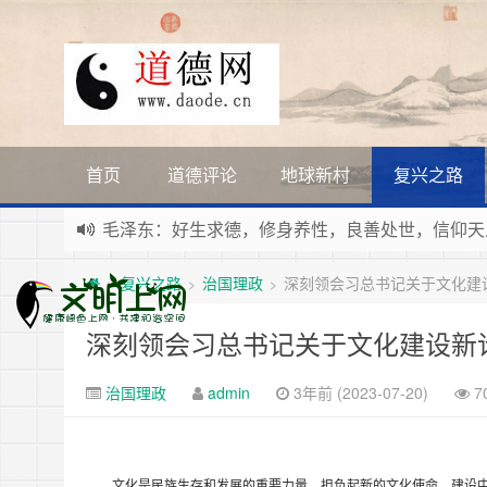
首页
道德评论
地球新村
复兴之路
新时代地球村人类命运与共，全球共建更加和平发
习近平：引导人们向往和追求讲道德、尊道德、守
复兴之路
治国理政
深刻领会习总书记关于文化建
>
>
>
寰宇繁星如瀚彩，人生亘古一凡尘。禅境天籁聆妙
毛泽东：好生求德，修身养性，良善处世，信仰天
深刻领会习总书记关于文化建设新
治国理政
admin
3年前 (2023-07-20)
7
文化是民族生存和发展的重要力量。担负起新的文化使命、建设