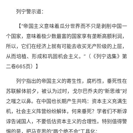
列宁警示道：
【“帝国主义意味着瓜分世界而不只是剥削中国一
个国家，意味着极少数最富的国家享有垄断高额利润，
所以，它们在经济上就有可能去收买无产阶级的上层，
从而培植、形成和巩固机会主义。”（《列宁选集》第
二卷665页）】
列宁指出的帝国主义的寄生性，腐朽性，垂死性在
苏联解体前夕，被认为过时，戈尔巴乔夫的“新思维”对
之嗤之以鼻。在中国也长期产生共鸣：资本主义充满生
机，社会主义阵营纷纷解体，何来垂死？学者们不断谆
谆告诫国人，不要低估资本主义的合理性。特别值得警
惕的是，把马克思的“两个绝不会”工具化：