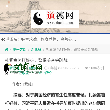
毛泽东：好生求德，修身养性，良善处世，信仰天人合一之大道。
新时代地球村人类命运与共，全球共建更加和平发展美丽和谐的家园，全体共享人类发展成果，共创道行德盛道德王国
复兴之路
新长征
扎紧篱笆打好桩，警惕美帝金融战
>
>
>
习近平：引导人们向往和追求讲道德、尊道德、守道德的生活，让13亿人的每一分子都成为传播中华美德、中华文化的主体。
寰宇繁星如瀚彩，人生亘古一凡尘。禅境天籁聆妙曲，匠心斫琴弦自鸣。
扎紧篱笆打好桩，警惕美帝金融战
新长征
admin
6年前 (2020-08-20)
1636次浏
览
已收录
0个评论
作者：[紫虬]
摘要：对于美国经济的寄生性高度警惕。扎紧篱笆
打好桩，习近平同志最近在指导防疫时提出的这句话同