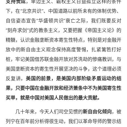
支持赞成
，单边主义、霸权主义日益孤立这样的条件
下，在“北京共识”、中国道路以前所未有的体制优势、
自信姿态宣告“华盛顿共识”衰亡之际，我们既要反对
“刻舟求剑”式的教条主义，又要把握《帝国主义论》的
精髓，认识金融垄断资本寄生性特点，特别是对金融开
放中的新自由主义观念保持高度警惕，扎紧篱笆打好
桩，牢记美国借苏联金融开放对苏洗劫的惨痛教训，与
美国垄断资本的寄生性开展坚决的斗争，这个道理必须
反复讲。
美国的前景，是美国内部阶级矛盾运动的结
果，只要中国在金融开放和经济萧条中不为美国寄生性
买单，就是中国对美国人民做出的最大贡献。
几十年来，今天人们司空见惯的
新自由化倾向
，被
列宁在百年前分析得很生动，我们以革命导师的警示结