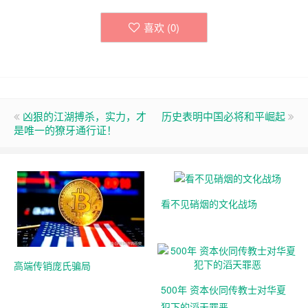
喜欢 (
0
)
凶狠的江湖搏杀，实力，才
历史表明中国必将和平崛起
是唯一的獠牙通行证！
看不见硝烟的文化战场
高端传销庞氏骗局
500年 资本伙同传教士对华夏
犯下的滔天罪恶