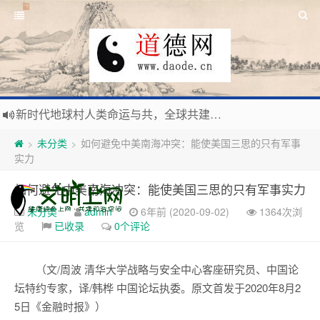
新时代地球村人类命运与共，全球共建更加和平发展美丽和谐的家园，全体共享人类发展成果，共创道行德盛道德王国
习近平：引导人们向往和追求讲道德、尊道德、守道德的生活，让13亿人的每一分子都成为传播中华美德、中华文化的主体。
未分类
如何避免中美南海冲突：能使美国三思的只有军事
>
>
寰宇繁星如瀚彩，人生亘古一凡尘。禅境天籁聆妙曲，匠心斫琴弦自鸣。
实力
毛泽东：好生求德，修身养性，良善处世，信仰天人合一之大道。
如何避免中美南海冲突：能使美国三思的只有军事实力
未分类
admin
6年前 (2020-09-02)
1364次浏
览
已收录
0个评论
（文/周波 清华大学战略与安全中心客座研究员、中国论
坛特约专家，译/韩桦 中国论坛执委。原文首发于2020年8月2
5日《金融时报》）