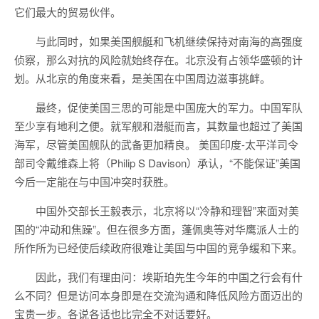
它们最大的贸易伙伴。
与此同时，如果美国舰艇和飞机继续保持对南海的高强度
侦察，那么对抗的风险就始终存在。北京没有占领华盛顿的计
划。从北京的角度来看，是美国在中国周边滋事挑衅。
最终，促使美国三思的可能是中国庞大的军力。中国军队
至少享有地利之便。就军舰和潜艇而言，其数量也超过了美国
海军，尽管美国舰队的武备更加精良。 美国印度-太平洋司令
部司令戴维森上将（Philip S Davison）承认，“不能保证”美国
今后一定能在与中国冲突时获胜。
中国外交部长王毅表示，北京将以“冷静和理智”来面对美
国的“冲动和焦躁”。但在很多方面，蓬佩奥等对华鹰派人士的
所作所为已经使后续政府很难让美国与中国的竞争缓和下来。
因此，我们有理由问：埃斯珀先生今年的中国之行会有什
么不同？但是访问本身即是在交流沟通和降低风险方面迈出的
宝贵一步。各说各话也比完全不对话要好。