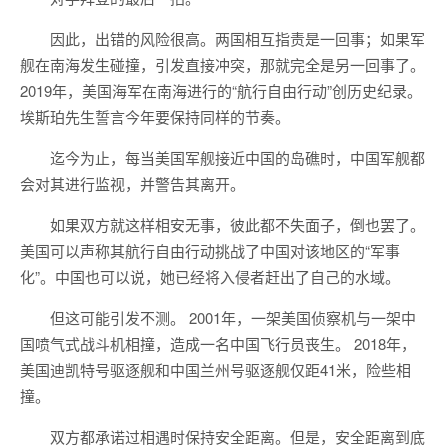
因此，出错的风险很高。两国相互指责是一回事；如果军
舰在南海发生碰撞，引发直接冲突，那就完全是另一回事了。
2019年，美国海军在南海进行的“航行自由行动”创历史纪录。
埃斯珀先生誓言今年要保持同样的节奏。
迄今为止，每当美国军舰接近中国的岛礁时，中国军舰都
会对其进行监视，并警告其离开。
如果双方就这样相安无事，彼此都不失面子，倒也罢了。
美国可以声称其航行自由行动挑战了中国对该地区的“军事
化”。中国也可以说，她已经将入侵者赶出了自己的水域。
但这可能引发不测。 2001年，一架美国侦察机与一架中
国喷气式战斗机相撞，造成一名中国飞行员丧生。 2018年，
美国迪凯特号驱逐舰和中国兰州号驱逐舰仅距41米，险些相
撞。
双方都承诺过相遇时保持安全距离。但是，安全距离到底