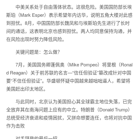
中美关系处于自由落体状态。这很危险。美国国防部长埃
斯珀（Mark Esper）表示希望年内访华，说明五角大楼对此感
到担忧。8月，中国国防部长魏凤和与埃斯珀先生进行了长时
间的通话，这表明北京也感到担忧。两人均同意保持沟通，并
在风险出现时努力降低风险。
关键问题是：怎么做？
7月，美国国务卿蓬佩奥（Mike Pompeo）将里根（Ronal
d Reagan）关于前苏联的名言—“信任但验证”篡改成针对中国
要“不信任但验证”。华盛顿怀疑中国越来越咄咄逼人，希望将
美国赶出印太地区。
与此同时，北京认为美国担心其全球霸主地位失落，已完
全放弃其在南海问题上应有的中立。特朗普（Donald Trump）
总统受经济衰退和疫情困扰，又拼命想要连任，也将对抗中国
作为击败
对手拜登的最后一招。