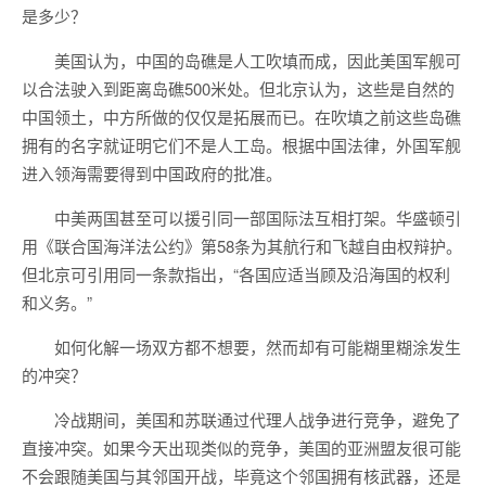
是多少？
美国认为，中国的岛礁是人工吹填而成，因此美国军舰可
以合法驶入到距离岛礁500米处。但北京认为，这些是自然的
中国领土，中方所做的仅仅是拓展而已。在吹填之前这些岛礁
拥有的名字就证明它们不是人工岛。根据中国法律，外国军舰
进入领海需要得到中国政府的批准。
中美两国甚至可以援引同一部国际法互相打架。华盛顿引
用《联合国海洋法公约》第58条为其航行和飞越自由权辩护。
但北京可引用同一条款指出，“各国应适当顾及沿海国的权利
和义务。”
如何化解一场双方都不想要，然而却有可能糊里糊涂发生
的冲突？
冷战期间，美国和苏联通过代理人战争进行竞争，避免了
直接冲突。如果今天出现类似的竞争，美国的亚洲盟友很可能
不会跟随美国与其邻国开战，毕竟这个邻国拥有核武器，还是