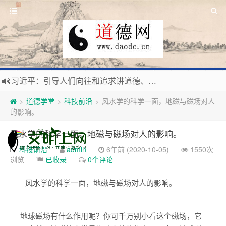
习近平：引导人们向往和追求讲道德、尊道德、守道德的生活，让13亿人的每一分子都成为传播中华美德、中华文化的主体。
寰宇繁星如瀚彩，人生亘古一凡尘。禅境天籁聆妙曲，匠心斫琴弦自鸣。
道德学堂
科技前沿
风水学的科学一面，地磁与磁场对人
>
>
>
毛泽东：好生求德，修身养性，良善处世，信仰天人合一之大道。
的影响。
新时代地球村人类命运与共，全球共建更加和平发展美丽和谐的家园，全体共享人类发展成果，共创道行德盛道德王国
风水学的科学一面，地磁与磁场对人的影响。
科技前沿
admin
6年前 (2020-10-05)
1550次
浏览
已收录
0个评论
风水学的科学一面，地磁与磁场对人的影响。
地球磁场有什么作用呢？你可千万别小看这个磁场，它