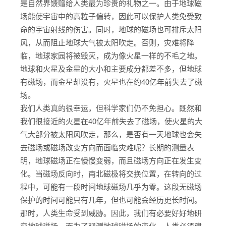
是自然界馈赠给人类最为珍贵的礼物之一。由于地球磁
场能使宇宙中的高粒子偏转，因此可以保护人类免受致
命的宇宙射线的伤害。同时，地球的磁场也可排斥太阳
风，从而阻止地球大气被太阳吹走。否则，灾难将降
临，地球家园将被毁灭，成为像火星一样的不毛之地。
地球和火星及金星的大小和主要成分都差不多，但地球
有磁场，而金星却没有，火星也在约40亿年前失去了磁
场。
我们人类真的很幸运，但科学家们仍不免担心。既然和
我们很接近的火星在40亿年前失去了磁场，使火星的大
气大部分被太阳风吹走，那么，是否有一天地球也会失
去磁场或磁场改变方向而面临灾难呢？长期的测量表
明，地球磁场正在慢慢变弱，而且磁场方向正在发生变
化。当磁场反向时，南北磁极将交换位置，在转向的过
程中，可能有一段时间地球磁场几乎为零。这段无磁场
保护的时间可能只有几年，但也可能会经历更长时间。
那时，人类生命受到威胁。因此，我们有必要好好地研
究地球磁场，而为了观测地球磁场的变化，人类必须建