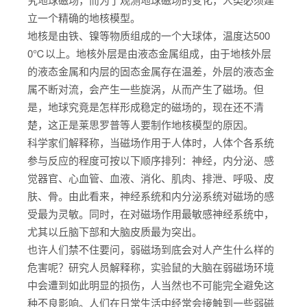
立一个精确的地核模型。
地核是由铁、镍等物质组成的一个大球体，温度达500
0℃以上。地核外层是由液态金属组成，由于地核外层
的液态金属和内层的固态金属存在温差，外层的液态金
属不断对流，会产生一些旋涡，从而产生了磁场。但
是，地球究竟是怎样形成稳定的磁场的，现在还不清
楚，这正是莱思罗普等人要制作地核模型的原因。
科学家们解释称，当磁场作用于人体时，人体个各系统
参与反应的程度可按以下顺序排列：神经，内分泌、感
觉器官、心血管、血液、消化、肌肉、排泄、呼吸、皮
肤、骨。由此看来，神经系统和内分泌系统对磁场的感
受最为灵敏。同时，在对磁场作用最敏感神经系统中，
尤其以丘脑下部和大脑皮质最为突出。
也许人们禁不住要问，弱磁场到底会对人产生什么样的
危害呢？研究人员解释称，实验鼠的大脑在弱磁场环境
中会遭到如此明显的损伤，人当然也不可能完全避免这
种不良影响。人们在日常生活中经常会接触到一些弱磁