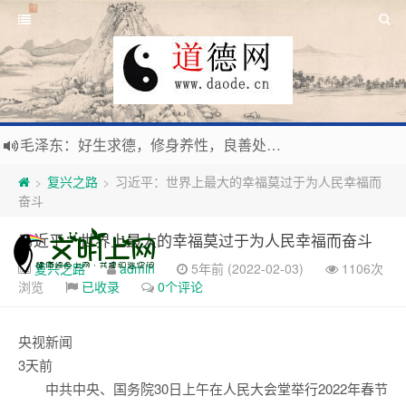
毛泽东：好生求德，修身养性，良善处世，信仰天人合一之大道。
新时代地球村人类命运与共，全球共建更加和平发展美丽和谐的家园，全体共享人类发展成果，共创道行德盛道德王国
复兴之路
习近平：世界上最大的幸福莫过于为人民幸福而
>
>
习近平：引导人们向往和追求讲道德、尊道德、守道德的生活，让13亿人的每一分子都成为传播中华美德、中华文化的主体。
奋斗
寰宇繁星如瀚彩，人生亘古一凡尘。禅境天籁聆妙曲，匠心斫琴弦自鸣。
习近平：世界上最大的幸福莫过于为人民幸福而奋斗
复兴之路
admin
5年前 (2022-02-03)
1106次
浏览
已收录
0个评论
央视新闻
3天前
中共中央、国务院30日上午在人民大会堂举行2022年春节