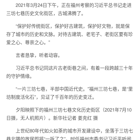
2021年3月24日下午，正在福州考察的习近平总书记走进
三坊七巷历史文化街区，古城沸腾了。
“保护好传统街区，保护好古建筑，保护好文物，就是保
存了城市的历史和文脉。对待古建筑、老宅子、老街区要有珍
爱之心、尊崇之心。”
言者恳挚，听者动容。
习近平总书记同这片古老街巷之间，有着一段跨越三十年
的守护情缘。
“一片三坊七巷，半部中国近代史。”福州三坊七巷，是“里
坊制度活化石”，见证了千百年的历史变迁。
夕阳映照下的福州三坊七巷文化历史街区（2021年7月10
日摄，无人机照片）。新华社记者 姜克红 摄
上世纪80年代如火如荼的城市开发建设中，坐落于三坊七
巷北隅的故居即将“一拆了之”。时任福州市委书记习近平听闻