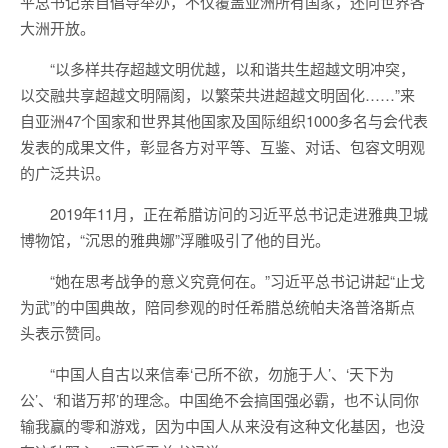
平总书记亲自倡导举办，不仅覆盖亚洲所有国家，还向世界各
大洲开放。
“以多样共存超越文明优越，以和谐共生超越文明冲突，
以交融共享超越文明隔阂，以繁荣共进超越文明固化……”来
自亚洲47个国家和世界其他国家及国际组织1000多名与会代表
发表的成果文件，彰显各方对平等、互鉴、对话、包容文明观
的广泛共识。
2019年11月，正在希腊访问的习近平总书记走进雅典卫城
博物馆，“沉思的雅典娜”浮雕吸引了他的目光。
“她在思考战争的意义究竟何在。”习近平总书记讲起“止戈
为武”的中国典故，陪同参观的时任希腊总统帕夫洛普洛斯点
头表示赞同。
“中国人自古以来信奉‘己所不欲，勿施于人’、‘天下为
公’、‘和谐万邦’的理念。中国绝不会搞国强必霸，也不认同你
输我赢的零和游戏，因为中国人从来没有这种文化基因，也没