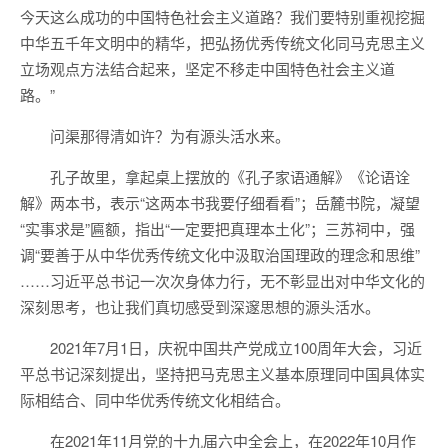
今天这么成功的中国特色社会主义道路？我们要特别重视挖掘
中华五千年文明中的精华，把弘扬优秀传统文化同马克思主义
立场观点方法结合起来，坚定不移走中国特色社会主义道
路。”
问渠那得清如许？为有源头活水来。
孔子故里，拿起桌上摆放的《孔子家语通解》《论语诠
解》两本书，表示“这两本书我要仔细看看”；岳麓书院，凝望
“实事求是”匾额，指出“一定要把真理本土化”；三苏祠中，强
调“要善于从中华优秀传统文化中汲取治国理政的理念和思维”
……习近平总书记一次次身体力行，无不彰显出对中华文化的
深刻思考，也让我们真切感受到深邃思想的源头活水。
2021年7月1日，庆祝中国共产党成立100周年大会，习近
平总书记深刻提出，坚持把马克思主义基本原理同中国具体实
际相结合、同中华优秀传统文化相结合。
在2021年11月党的十九届六中全会上，在2022年10月作