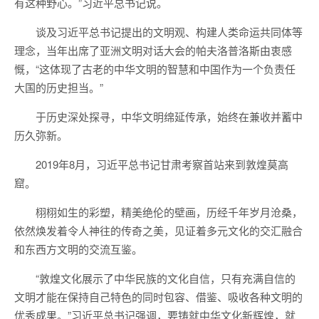
有这种野心。”习近平总书记说。
谈及习近平总书记提出的文明观、构建人类命运共同体等
理念，当年出席了亚洲文明对话大会的帕夫洛普洛斯由衷感
慨，“这体现了古老的中华文明的智慧和中国作为一个负责任
大国的历史担当。”
于历史深处探寻，中华文明绵延传承，始终在兼收并蓄中
历久弥新。
2019年8月，习近平总书记甘肃考察首站来到敦煌莫高
窟。
栩栩如生的彩塑，精美绝伦的壁画，历经千年岁月沧桑，
依然焕发着令人神往的传奇之美，见证着多元文化的交汇融合
和东西方文明的交流互鉴。
“敦煌文化展示了中华民族的文化自信，只有充满自信的
文明才能在保持自己特色的同时包容、借鉴、吸收各种文明的
优秀成果。”习近平总书记强调，要铸就中华文化新辉煌，就