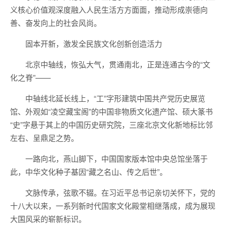
义核心价值观深度融入人民生活方方面面，推动形成崇德向
善、奋发向上的社会风尚。
固本开新，激发全民族文化创新创造活力
北京中轴线，恢弘大气，贯通南北，正是连通古今的“文
化之脊”——
中轴线北延长线上，“工”字形建筑中国共产党历史展览
馆、外观如“凌空藏宝阁”的中国非物质文化遗产馆、硕大篆书
“史”字悬于其上的中国历史研究院，三座北京文化新地标比邻
左右、呈鼎足之势。
一路向北，燕山脚下，中国国家版本馆中央总馆坐落于
此，中华文化种子基因“藏之名山、传之后世”。
文脉传承，弦歌不辍。在习近平总书记亲切关怀下，党的
十八大以来，一系列新时代国家文化殿堂相继落成，成为展现
大国风采的崭新标识。