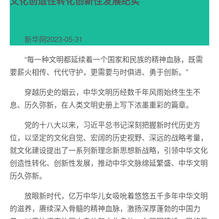
文化创造性转化创新性发展纪实
新华网
2023-05-31
“每一种文明都延续着一个国家和民族的精神血脉，既需
要薪火相传、代代守护，更需要与时俱进、勇于创新。”
穿越历史的烟云，中华文明历经数千年风雨始终生生不
息、历久弥新，在人类文明史册上写下浓墨重彩的篇章。
党的十八大以来，习近平总书记深刻把握新时代历史方
位，以坚定的文化自觉、宏阔的历史视野、深远的战略考量，
就文化建设提出了一系列新理念新思想新战略，引领中华文化
创造性转化、创新性发展，推动中华文脉绵延繁盛、中华文明
历久弥新。
放眼新时代，亿万中华儿女吸吮着悠悠五千多年中华文明
的滋养，赓续深入骨髓的精神血脉，激扬深厚蓬勃的中国力