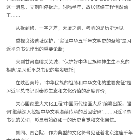
这一消息，立刻叫停拆迁。时隔半年，故居修缮工程悄然动
工……
从拆到修，一字之差，天壤之别，考验的是历史远见。
重视良渚遗址保护，“实证中华五千年文明史的圣地”是习
近平总书记作出的重要论断；
来到甘肃嘉峪关关城，“保护好中华民族精神生生不息的
根脉”是习近平总书记的殷殷嘱托；
在陕西秦岭，“中华民族的祖脉和中华文化的重要象征”是
习近平总书记对秦岭生态和文化价值的高度评价；
关心国家重大文化工程“中国历代绘画大系”编纂出版，强
调“继续深入挖掘中华文明赓续传承的基因密码”……习近平总
书记的关切，彰显着始终如一的历史自觉和文化自信。
胡同、四合院，作为典型的文化符号见证着北京这座千年