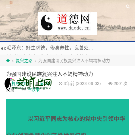
新时代地球村人类命运与共，全球共建更加和平发展美丽和谐的家园，全体共享人类发展成果，共创道行德盛道德王国
习近平：引导人们向往和追求讲道德、尊道德、守道德的生活，让13亿人的每一分子都成为传播中华美德、中华文化的主体。
复兴之路
为强国建设民族复兴注入不竭精神动力
>
>
寰宇繁星如瀚彩，人生亘古一凡尘。禅境天籁聆妙曲，匠心斫琴弦自鸣。
为强国建设民族复兴注入不竭精神动力
毛泽东：好生求德，修身养性，良善处世，信仰天人合一之大道。
复兴之路
admin
3年前 (2023-06-02)
2001次
浏览
已收录
以习近平同志为核心的党中央引领中华