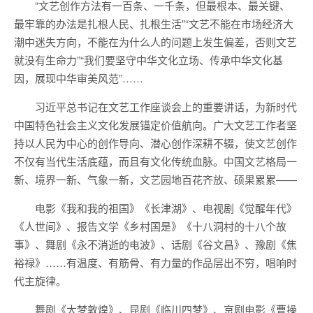
“文艺创作方法有一百条、一千条，但最根本、最关键、
最牢靠的办法是扎根人民、扎根生活”“文艺不能在市场经济大
潮中迷失方向，不能在为什么人的问题上发生偏差，否则文艺
就没有生命力”“我们要坚守中华文化立场、传承中华文化基
因，展现中华审美风范”……
习近平总书记在文艺工作座谈会上的重要讲话，为新时代
中国特色社会主义文化发展锚定价值航向。广大文艺工作者坚
持以人民为中心的创作导向、潜心创作深耕不辍，使文艺创作
不仅有当代生活底蕴，而且有文化传统血脉。中国文艺格局一
新、境界一新、气象一新，文艺园地百花齐放、硕果累累——
电影《我和我的祖国》《长津湖》、电视剧《觉醒年代》
《人世间》、报告文学《乡村国是》《十八洞村的十八个故
事》、舞剧《永不消逝的电波》、话剧《谷文昌》、豫剧《焦
裕禄》……有温度、有筋骨、有力量的作品层出不穷，唱响时
代主旋律。
舞剧《大梦敦煌》、昆剧《临川四梦》、京剧电影《曹操