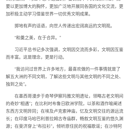
要以更加博大的胸怀，更加广泛地开展同各国的文化交流，更
加积极主动学习借鉴世界一切优秀文明成果。
掷地有声的话语，向世人传递出宏阔高远的文明观。
“和羹之美，在于合异。”
习近平总书记多次强调，文明因交流而多彩，文明因互鉴
而丰富。这是理念，更是行动。
“我访问过世界上许多地方，最喜欢做的一件事情就是了
解五大洲的不同文明，了解这些文明与其他文明的不同之处、
独到之处”。
在墨西哥漫步于奇琴伊察玛雅文明遗址，领略古老文明间
的奇妙“相遇”；在比利时布鲁日欧洲学院，以茶和酒作喻阐述
东西方文明异同；在埃及卢克索神庙，忆及文明交往的源远流
长；在印度马哈巴利普拉姆古寺庙群，畅叙文明互鉴的悠久渊
源；在斐济穿上“布拉衫”，倾听原住民的祝福歌谣；在沙特阿