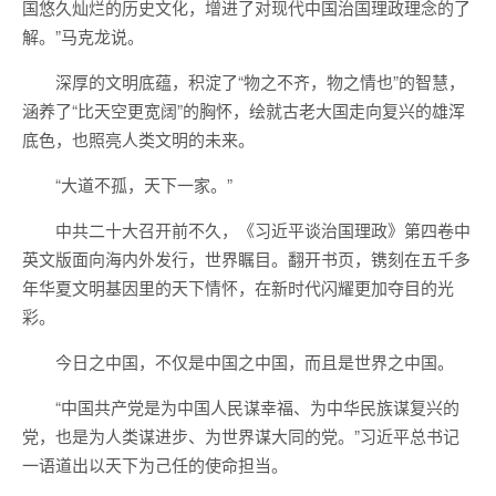
国悠久灿烂的历史文化，增进了对现代中国治国理政理念的了
解。”马克龙说。
深厚的文明底蕴，积淀了“物之不齐，物之情也”的智慧，
涵养了“比天空更宽阔”的胸怀，绘就古老大国走向复兴的雄浑
底色，也照亮人类文明的未来。
“大道不孤，天下一家。”
中共二十大召开前不久，《习近平谈治国理政》第四卷中
英文版面向海内外发行，世界瞩目。翻开书页，镌刻在五千多
年华夏文明基因里的天下情怀，在新时代闪耀更加夺目的光
彩。
今日之中国，不仅是中国之中国，而且是世界之中国。
“中国共产党是为中国人民谋幸福、为中华民族谋复兴的
党，也是为人类谋进步、为世界谋大同的党。”习近平总书记
一语道出以天下为己任的使命担当。