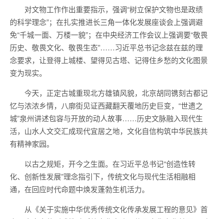
对文物工作作出重要指示，强调“树立保护文物也是政绩
的科学理念”；在扎实推进长三角一体化发展座谈会上强调避
免“千城一面、万楼一貌”；在中央经济工作会议上强调要“敬畏
历史、敬畏文化、敬畏生态”……习近平总书记念兹在兹的理
念要求，让登得上城楼、望得见古塔、记得住乡愁的文化图景
变为现实。
今天，正定古城重现北方雄镇风貌，北京胡同镌刻古都记
忆与浓浓乡情，八廓街见证西藏翻天覆地历史巨变，“世遗之
城”泉州讲述包容与开放的动人故事……历史文脉融入现代生
活，山水人文交汇成现代宜居之地，文化自信构筑中华民族共
有精神家园。
以古之规矩，开今之生面。在习近平总书记“创造性转
化、创新性发展”理念指引下，传统文化与现代生活相融相
通，在回应时代命题中焕发蓬勃生机活力。
从《关于实施中华优秀传统文化传承发展工程的意见》首