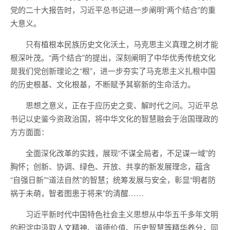
党的二十大报告时，习近平总书记进一步阐明“两个结合”的重
大意义。
只有植根本民族历史文化沃土，马克思主义真理之树才能
根深叶茂。“两个结合”的提出，深刻阐明了中华优秀传统文化
是我们党创新理论之“根”，进一步夯实了马克思主义扎根中国
的历史根基、文化根基，不断赋予其崭新的生命活力。
思想之意义，正在于应历史之变、解时代之问。习近平总
书记以史鉴今资政治国，将中华文化的智慧融会于治国理政的
方方面面：
全面深化改革的实践，展现“不谋全局者，不足谋一域”的
胸怀；创新、协调、绿色、开放、共享的新发展理念，蕴含
“自强日新”“道法自然”的智慧；统筹发展与安全，彰显“明者防
祸于未萌，智者图患于将来”的清醒……
习近平新时代中国特色社会主义思想从中华五千多年文明
的积淀中汲取人文精神、道德价值、历史智慧等精华养分，同