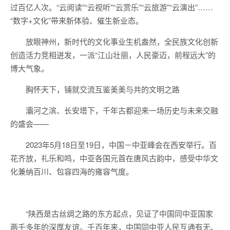
过百亿人次。“云阅读”“云视听”“云赏乐”“云旅游”“云演出”……
“数字+文化”带来新体验、催生新业态。
放眼神州，新时代的文化事业生机盎然，全民族文化创新
创造活力竞相迸发，一派“江山壮丽，人民豪迈，前程远大”的
博大气象。
胸怀天下，铺就交流互鉴美美与共的文明之路
灞河之滨、长安塔下，千年古都迎来一场历史与未来交融
的盛会——
2023年5月18日至19日，中国－中亚峰会在西安举行。百
花齐放，礼乐和鸣，中亚各国元首在唐风古韵中，感受中华文
化兼纳百川、包容四海的雍容气度。
“陕西是古丝绸之路的东方起点，见证了中国同中亚国家
两千多年的深厚友谊。千百年来，中国同中亚人民互通有无、