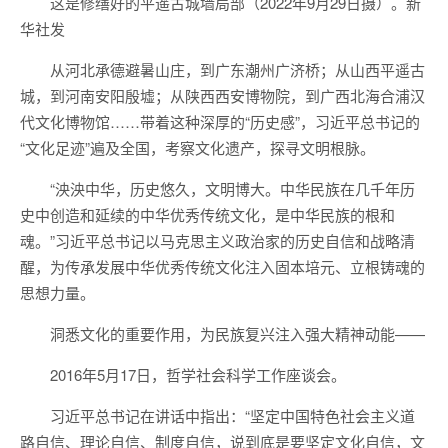
这是修缮好的平遥古城墙局部（2022年9月29日摄）。新
华社发
从河北承德避暑山庄，到广东潮州广济桥；从山西平遥古
城，到河南安阳殷墟；从陕西西安博物院，到广西北海合浦汉
代文化博物馆……带着这种深厚的“历史感”，习近平总书记的
“文化足迹”遍及全国，考察文化遗产，探寻文明根脉。
“泱泱中华，历史悠久，文明博大。中华民族在几千年历
史中创造和延续的中华优秀传统文化，是中华民族的根和
魂。”习近平总书记以马克思主义政治家的历史自信和战略清
醒，为传承发展中华优秀传统文化注入固本培元、立根铸魂的
思想力量。
洞悉文化的重要作用，为民族复兴注入强大精神动能——
2016年5月17日，哲学社会科学工作座谈会。
习近平总书记在讲话中指出：“坚定中国特色社会主义道
路自信、理论自信、制度自信，说到底是要坚定文化自信，文