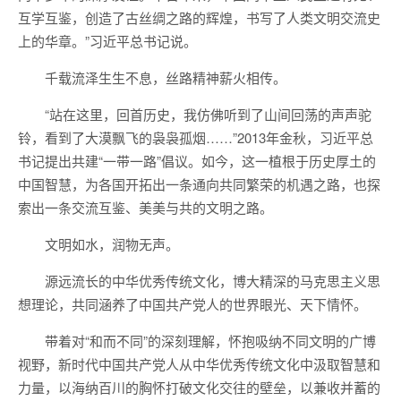
互学互鉴，创造了古丝绸之路的辉煌，书写了人类文明交流史
上的华章。”习近平总书记说。
千载流泽生生不息，丝路精神薪火相传。
“站在这里，回首历史，我仿佛听到了山间回荡的声声驼
铃，看到了大漠飘飞的袅袅孤烟……”2013年金秋，习近平总
书记提出共建“一带一路”倡议。如今，这一植根于历史厚土的
中国智慧，为各国开拓出一条通向共同繁荣的机遇之路，也探
索出一条交流互鉴、美美与共的文明之路。
文明如水，润物无声。
源远流长的中华优秀传统文化，博大精深的马克思主义思
想理论，共同涵养了中国共产党人的世界眼光、天下情怀。
带着对“和而不同”的深刻理解，怀抱吸纳不同文明的广博
视野，新时代中国共产党人从中华优秀传统文化中汲取智慧和
力量，以海纳百川的胸怀打破文化交往的壁垒，以兼收并蓄的