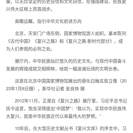
量，以无比坚定的历史自信和文化自信，在强国建设、民族复
兴伟大征程上昂首阔步。
高瞻远瞩，指引中华文化前进方向
北京，天安门广场东侧，国家博物馆游人如织。基本陈列
《古代中国》《复兴之路》和《复兴之路·新时代部分》，成
为人们参观的必到之处。
展厅内，中华民族灿烂悠久的历史文化，与现代中国奋斗
发展的辉煌成就交相辉映，绘就一幅波澜壮阔的文明长卷。
这是在北京中国国家博物馆展出的德化白釉玄奘立像（20
23年1月8日摄）。新华社记者 金良快 摄
2012年11月，正是在《复兴之路》展厅里，习近平总书记
抚今追昔，饱含深情提出“中国梦”：“我以为，实现中华民族伟
大复兴，就是中华民族近代以来最伟大的梦想。”
10年后，在大型历史文献丛书《复兴文库》的序言中，习