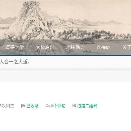
道德学堂
太极原理
地质动力
凡禅阁
关
人合一之大道。
展美丽和谐的家园，全体共享人类发展成果，共创道行德盛道德
道德的生活，让13亿人的每一分子都成为传播中华美德、中华
曲，匠心斫琴弦自鸣。
35次浏览
已收录
0个评论
扫描二维码