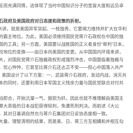
反而充满同情，这体现了当时中国知识分子的宽容大度和远见卓
石政府及美国政府对日态度和政策的折射。
环境来讲，就是美国异军突起、一枝独秀，它要竭力维持并扩大在华利
的霸主地位。为此，美国必须维持国民党蒋介石政权在中国的独
国的工具；另一方面，美国要以战胜国的正义者身份“审判”日本，
权地位的变换——由日本向美国的变更。从中国国内环境来讲，
大，对国民党蒋介石独裁政权形成强烈冲击，中国面临着独裁与
，忧心忡忡，它甚至比蒋介石还忐忑不安——担心中国落入共产
况，美国设计了以下方案：一、武装蒋介石政府，发动内战，消灭共
本的同时，还要利用日本军国主义残余力量与国民党联合对付共
拍即合，开始沆瀣一气、狼狈为奸。因此也就不难理解由美国主
罪大恶极的日本战犯获得轻判，免遭死刑判决。而前述《大公
，其对日基调自然也与蒋介石集团对日妥协态度相一致。
大量、理智清明的结果，而是美、日、蒋三方互相媾和并相互勾