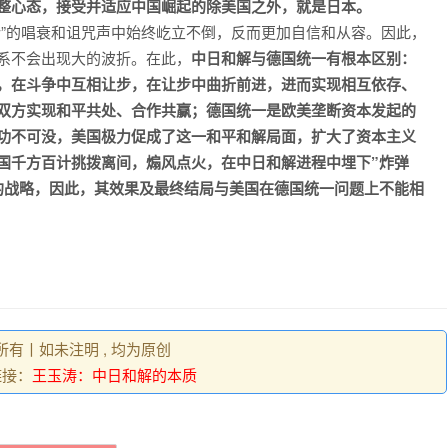
整心态，接受并适应中国崛起的除美国之外，就是日本。
论”的唱衰和诅咒声中始终屹立不倒，反而更加自信和从容。因此，
系不会出现大的波折。在此，
中日和解与德国统一有根本区别：
，在斗争中互相让步，在让步中曲折前进，进而实现相互依存、
双方实现和平共处、合作共赢；德国统一是欧美垄断资本发起的
功不可没，美国极力促成了这一和平和解局面，扩大了资本主义
国千方百计挑拨离间，煽风点火，在中日和解进程中埋下”炸弹
的战略，因此，其效果及最终结局与美国在德国统一问题上不能相
权所有丨如未注明 , 均为原创
链接：
王玉涛：中日和解的本质