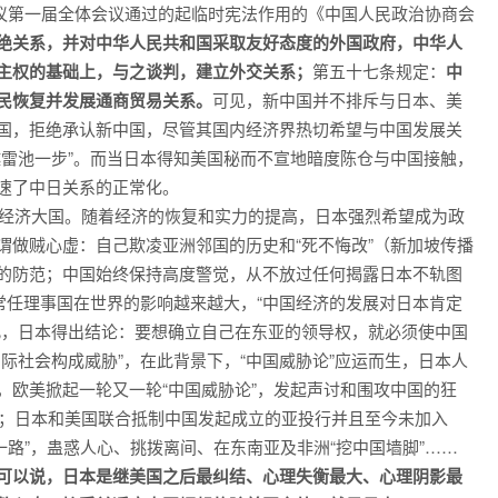
商会议第一届全体会议通过的起临时宪法作用的《中国人民政治协商会
绝关系，并对中华人民共和国采取友好态度的外国政府，中华人
主权的基础上，与之谈判，建立外交关系；
第五十七条规定：
中
民恢复并发展通商贸易关系。
可见，新中国并不排斥与日本、美
国，拒绝承认新中国，尽管其国内经济界热切希望与中国发展关
越雷池一步”。而当日本得知美国秘而不宣地暗度陈仓与中国接触，
速了中日关系的正常化。
号经济大国。随着经济的恢复和实力的提高，日本强烈希望成为政
谓做贼心虚：自己欺凌亚洲邻国的历史和“死不悔改”（新加坡传播
的防范；中国始终保持高度警觉，从不放过任何揭露日本不轨图
常任理事国在世界的影响越来越大，“中国经济的发展对日本肯定
此，日本得出结论：要想确立自己在东亚的领导权，就必须使中国
际社会构成威胁”，在此背景下，“中国威胁论”应运而生，日本人
，欧美掀起一轮又一轮“中国威胁论”，发起声讨和围攻中国的狂
案；日本和美国联合抵制中国发起成立的亚投行并且至今未加入
一路”，蛊惑人心、挑拨离间、在东南亚及非洲“挖中国墙脚”……
可以说，日本是继美国之后最纠结、心理失衡最大、心理阴影最