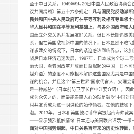
至于中日关系，1949年9月29日中国人民政治协
议共同纲领》第五十六条规定：
凡与国民党反动派断
民共和国中央人民政府可在平等互利及相互尊重领土
华人民共和国在平等互利基础上，与各外国政府和人
国建立外交关系并发展友好关系。但日本长期追随美
系，但在美国敌视新中国的情况下，日本显然不敢“
谋求建交的情况下，日本的紧迫感达到临界点，这加
战后日本经济迅速发展，1987年，日本成为全球二
治大国，看着因改革开放而日益崛起的中国，日本可
媒介语）的态度不可能根本解除这些国家尤其是中国
谋的机会。并且这个“第三世界”国家代言人、安理会
是一种威胁”（日本前防卫厅长官中江要介语）。因
成为众矢之的，而最能蛊惑人心的就是鼓吹“中国对国
村井友秀成为这一阴谋论的始作俑者。在他的鼓噪下
潮。2013年，日本和美国鼓动菲律宾提起南海仲裁
——显示强烈抵触情绪‘’日本还与美国联合诬蔑“一带
面对中国强势崛起，中日关系百年来的历史性转圜，