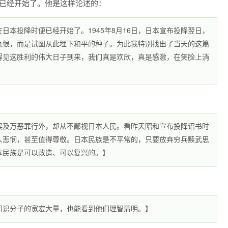
就已经开始了。他是这样论述的：
日本投降时便已经开始了。1945年8月16日，日本宣布投降翌日，
仇恨，而是试图从此埋下和平的种子。为此我特别找出了当天的这篇
得见这胜利的伟大日子到来，我们真是欢欣，真是感激，在笑脸上淌
误及万恶罪行外，却从不鄙视日本人民。看昨天昭和宣布投降诏书时
人悲悯，甚至值得尊敬。日本民族是不平常的，只要放弃穷兵黩武思
本民族是可以改造、可以复兴的。】
知识分子的宽宏大量，也能看到他们理智清明。】