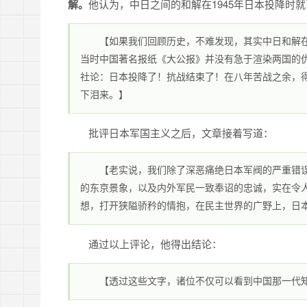
解。
他认为，中日之间的和解在1945年日本投降时
【如果我们回顾历史，不难发现，其实中日和解在
当时中国著名报纸《大公报》并没有急于渲染两国的
社论：日本投降了！抗战结束了！在八年苦战之余，
下泪来。】
批评日本军国主义之后，文章接着写道：
【老实说，我们除了深恶痛绝日本军阀的严重错
的东京景象，以及内外军民一致奉诏的忠诚，实在令
想，打开狭隘骄矜的情抱，在民主世界的广野上，日
通过以上评论，他得出结论：
【透过这些文字，诸位不仅可以看到中国那一代