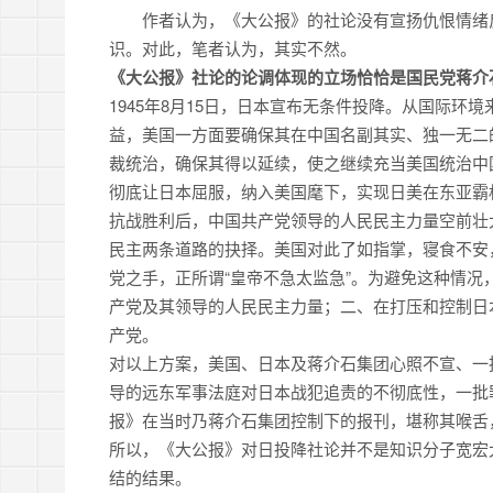
作者认为，《大公报》的社论没有宣扬仇恨情绪
识。对此，笔者认为，其实不然。
《大公报》社论的论调体现的立场恰恰是国民党蒋介
1945年8月15日，日本宣布无条件投降。从国际
益，美国一方面要确保其在中国名副其实、独一无二
裁统治，确保其得以延续，使之继续充当美国统治中
彻底让日本屈服，纳入美国麾下，实现日美在东亚霸
抗战胜利后，中国共产党领导的人民民主力量空前壮
民主两条道路的抉择。美国对此了如指掌，寝食不安
党之手，正所谓“皇帝不急太监急”。为避免这种情
产党及其领导的人民民主力量；二、在打压和控制日
产党。
对以上方案，美国、日本及蒋介石集团心照不宣、一
导的远东军事法庭对日本战犯追责的不彻底性，一批
报》在当时乃蒋介石集团控制下的报刊，堪称其喉舌
所以，《大公报》对日投降社论并不是知识分子宽宏
结的结果。