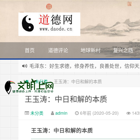
首页
道德评论
地球新村
复兴之路
毛泽东：好生求德，修身养性，良善处世，信仰天
新时代地球村人类命运与共，全球共建更加和平发
未分类
王玉涛：中日和解的本质
>
>
习近平：引导人们向往和追求讲道德、尊道德、守
寰宇繁星如瀚彩，人生亘古一凡尘。禅境天籁聆妙
王玉涛：中日和解的本质
未分类
admin
6年前 (2020-05-20)
14
王玉涛：中日和解的本质