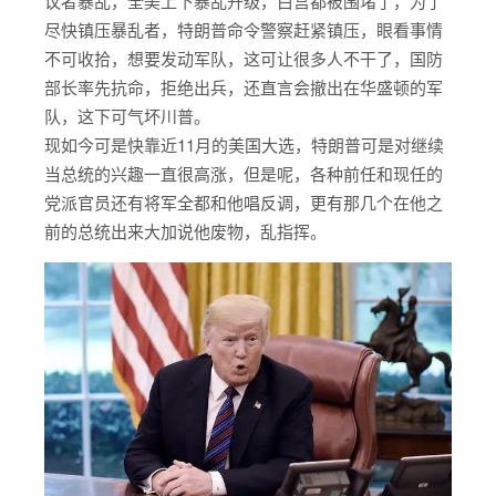
议者暴乱，全美上下暴乱升级，白宫都被围堵了，为了
尽快镇压暴乱者，特朗普命令警察赶紧镇压，眼看事情
不可收拾，想要发动军队，这可让很多人不干了，国防
部长率先抗命，拒绝出兵，还直言会撤出在华盛顿的军
队，这下可气坏川普。
现如今可是快靠近11月的美国大选，特朗普可是对继续
当总统的兴趣一直很高涨，但是呢，各种前任和现任的
党派官员还有将军全都和他唱反调，更有那几个在他之
前的总统出来大加说他废物，乱指挥。