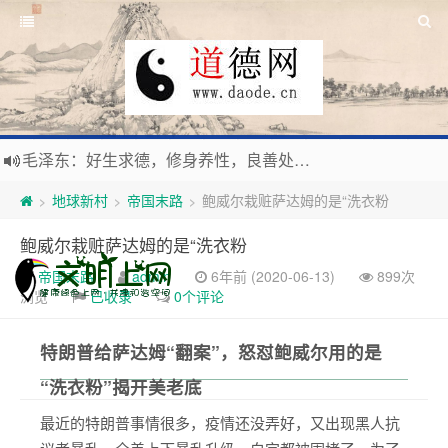
毛泽东：好生求德，修身养性，良善处世，信仰天人合一之大道。
新时代地球村人类命运与共，全球共建更加和平发展美丽和谐的家园，全体共享人类发展成果，共创道行德盛道德王国
地球新村
帝国末路
鲍威尔栽赃萨达姆的是“洗衣粉
>
>
>
习近平：引导人们向往和追求讲道德、尊道德、守道德的生活，让13亿人的每一分子都成为传播中华美德、中华文化的主体。
鲍威尔栽赃萨达姆的是“洗衣粉
寰宇繁星如瀚彩，人生亘古一凡尘。禅境天籁聆妙曲，匠心斫琴弦自鸣。
帝国末路
admin
6年前 (2020-06-13)
899次
浏览
已收录
0个评论
特朗普给萨达姆“翻案”，怒怼鲍威尔用的是
“洗衣粉”揭开美老底
最近的特朗普事情很多，疫情还没弄好，又出现黑人抗