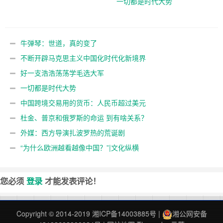
一切都是时代大势
牛弹琴：世道，真的变了
不断开辟马克思主义中国化时代化新境界
好一支浩浩荡荡学毛选大军
一切都是时代大势
中国跨境交易用的货币：人民币超过美元
杜金、普京和俄罗斯的命运 到有啥关系？
外媒：西方导演扎波罗热的荒诞剧
“为什么欧洲越看越像中国？”|文化纵横
您必须
登录
才能发表评论！
Copyright © 2014-2019
湘ICP备14003885号
|
湘公网安备