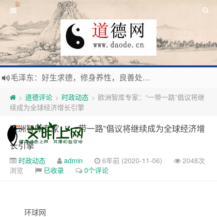
毛泽东：好生求德，修身养性，良善处世，信仰天人合一之大道。
新时代地球村人类命运与共，全球共建更加和平发展美丽和谐的家园，全体共享人类发展成果，共创道行德盛道德王国
道德评论
时政动态
欧洲智库专家：“一带一路”倡议将继
>
>
>
习近平：引导人们向往和追求讲道德、尊道德、守道德的生活，让13亿人的每一分子都成为传播中华美德、中华文化的主体。
续成为全球经济增长引擎
寰宇繁星如瀚彩，人生亘古一凡尘。禅境天籁聆妙曲，匠心斫琴弦自鸣。
欧洲智库专家：“一带一路”倡议将继续成为全球经济增
长引擎
时政动态
admin
6年前 (2020-11-06)
2048次
浏览
已收录
0个评论
环球网