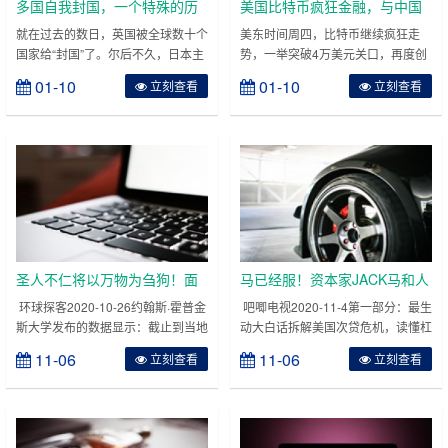
多国自我封国，一个特殊的历
美国比特币疯狂金融，与中国
史时代来临了！
经济行稳致远
就在过去的数日，英国被全球数十个
美东时间周四，比特币继续疯狂走
国家给“封国”了。尔后不久，日本主
势，一举突破4万美元关口，再度创
动“封国”，自己切断了与世界其他国
下历史新高，同时日内振幅也高达
01-10
01-10
立刻查看
立刻查看
家的人员往来。再接着，印尼也宣布
6000美元。随后比特币快速回落至
由于出现传播能力更强的变异新冠病
37000美元以下，较高位回落超
毒，印尼将从2021年1月1日至1月
3000美元。据悉，2020年12月16
14日暂停所有外籍人员入境印尼。
日，比特币突破2万美元，随后在今
截止到目前，已经有包括日本、印
年1月2日突破3万美元，短短不到一
尼、沙特、科威特、阿曼等国采取了
月比特币价格已经翻倍。最近一年比
“封国”策略以应对英国新冠病毒出现
特币大涨受到众多因素推动，机构投
了变异。请注……
资者入局、全……
圣人不仁将以万物为刍狗！面
马已经服！资本家JACK马和人
对800多万确诊病例，白宫沉默
民富豪的对决
环球探客2020-10-26约翰斯·霍普金
吧唧电视2020-11-4第一部分：最生
斯大学发布的数据显示：截止到当地
动大白话拆解美国次贷危机，读懂杠
了
时间10月25日，全美感染新冠肺炎
杆的秘密，了解次贷危机的根源是什
11-06
11-06
立刻查看
立刻查看
的人数已超850万例，死亡病例达到
么；第二部分：马云是好人还是坏
了224906例，这两项数字皆为世界
人？读懂了资本的秘密，你就知道马
之最。让美国媒体担心的是：疫情并
云并不仅是一个人，道德是人的属性
未出现暂时的遏制之势，相反有卷土
而不是阶层的属性；第三部分：蚂蚁
重来的可能。仅24、25这两日，美
金服，人民教师马云与资本家JACK