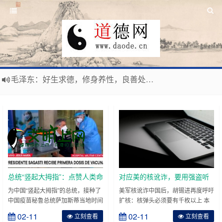
毛泽东：好生求德，修身养性，良善处世，信仰天人合一之大道。
新时代地球村人类命运与共，全球共建更加和平发展美丽和谐的家园，全体共享人类发展成果，共创道行德盛道德王国
习近平：引导人们向往和追求讲道德、尊道德、守道德的生活，让13亿人的每一分子都成为传播中华美德、中华文化的主体。
寰宇繁星如瀚彩，人生亘古一凡尘。禅境天籁聆妙曲，匠心斫琴弦自鸣。
总统“竖起大拇指”：点赞人类命
对应美的核讹诈，要用强盗听
运共同体
得懂的回应
为中国“竖起大拇指”的总统，接种了
美军核讹诈中国后，胡锡进再度呼吁
中国疫苗秘鲁总统萨加斯蒂当地时间
扩核：核弹头必须要有千枚以上 本
9日下午在陆军医院接种中国新冠疫
月2日美军战略司令部司令查尔斯·理
02-11
02-11
立刻查看
立刻查看
苗时表示，“我对接种疫苗充满信心
查德表示，美国与中国或俄罗斯爆发