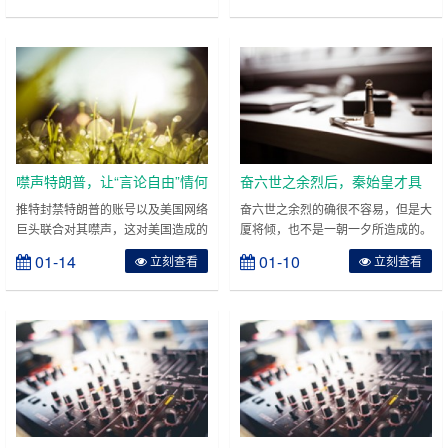
和希望”。萨加斯蒂总统当地时间9日
核战争“确有可能”。简单来说理查德
下午7点在秘鲁陆军医院接种中国国
的上述表态所表达的意味并不简单，
药疫苗时说：“我对接种疫苗不恐
其中最重要的信息就是企图用“核战
惧，并充满信心和希望。”他表示，
争”等字眼，对中俄两国进行核讹
今年是秘鲁独立两百周年纪念，他希
诈。不过4日中国就用成功试验陆基
望所有秘鲁人都能够接种新冠疫苗。
中段反导拦截技术进行了有力回应，
他说，随着医务人员开始……
这表明对待美国恫吓之词时……
噤声特朗普，让“言论自由”情何
奋六世之余烈后，秦始皇才具
以堪
备了一统天下的资本，为何二
推特封禁特朗普的账号以及美国网络
奋六世之余烈的确很不容易，但是大
巨头联合对其噤声，这对美国造成的
厦将倾，也不是一朝一夕所造成的。
世而亡呢
冲击很可能将超过特朗普支持者对国
秦始皇本人和秦二世，其实都需要为
01-14
01-10
立刻查看
立刻查看
会的入侵。美国对噤声特朗普的意见
秦朝的灭亡负责任。现在很多人觉
分歧远大于国会被占领事件，这种分
得，秦朝的灭亡，完全是秦二世的责
歧将会让美国社会的撕裂更加深刻，
任，这是不对的。秦二世只是触动了
导致更多仇恨和困惑。对特朗普消
灭亡的导火索，真正的根源，还是在
音，这违反了言论自由原则吗？无论
秦始皇这边。 一、秦始皇感觉时间
美国宪法第一修正案的原文是什么，
不够用，所以过分地急功近利。对秦
特朗普在社交平台上说不了话了，失
始皇来说，一统六国只花了10年时
去了普通美国公民的这一权利，这
间，这在……
当……