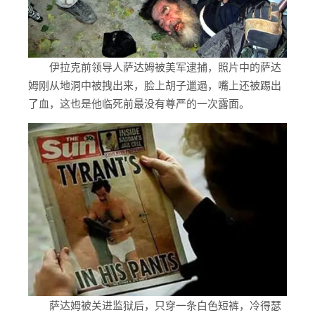
伊拉克前领导人萨达姆被美军逮捕，照片中的萨达
姆刚从地洞中被拽出来，脸上胡子邋遢，嘴上还被踢出
了血，这也是他临死前最没有尊严的一次露面。
萨达姆被关进监狱后，只穿一条白色短裤，冷得瑟