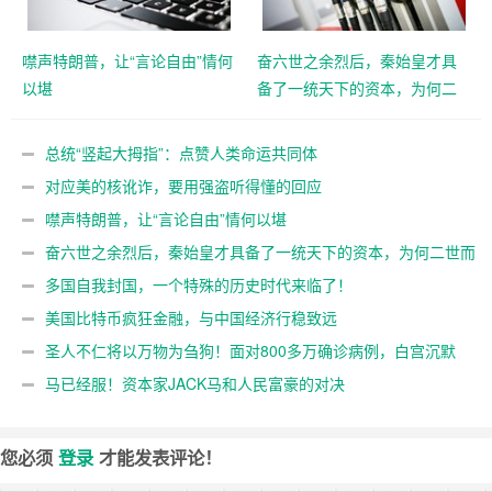
噤声特朗普，让“言论自由”情何
奋六世之余烈后，秦始皇才具
以堪
备了一统天下的资本，为何二
世而亡呢
总统“竖起大拇指”：点赞人类命运共同体
对应美的核讹诈，要用强盗听得懂的回应
噤声特朗普，让“言论自由”情何以堪
奋六世之余烈后，秦始皇才具备了一统天下的资本，为何二世而
亡呢
多国自我封国，一个特殊的历史时代来临了！
美国比特币疯狂金融，与中国经济行稳致远
圣人不仁将以万物为刍狗！面对800多万确诊病例，白宫沉默
了
马已经服！资本家JACK马和人民富豪的对决
您必须
登录
才能发表评论！