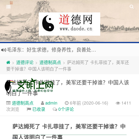
毛泽东：好生求德，修身养性，良善处世，信仰天人合一之大道。
新时代地球村人类命运与共，全球共建更加和平发展美丽和谐的家园，全体共享人类发展成果，共创道行德盛道德王国
道德评论
道德制高点
萨达姆死了 卡扎菲挂了，美军还
>
>
>
习近平：引导人们向往和追求讲道德、尊道德、守道德的生活，让13亿人的每一分子都成为传播中华美德、中华文化的主体。
要干掉谁？中国人该明白了一件事
寰宇繁星如瀚彩，人生亘古一凡尘。禅境天籁聆妙曲，匠心斫琴弦自鸣。
萨达姆死了 卡扎菲挂了，美军还要干掉谁？中国人该
明白了一件事
道德制高点
admin
6年前 (2020-06-16)
1411
次浏览
已收录
0个评论
萨达姆死了 卡扎菲挂了，美军还要干掉谁？中
国人该明白了一件事