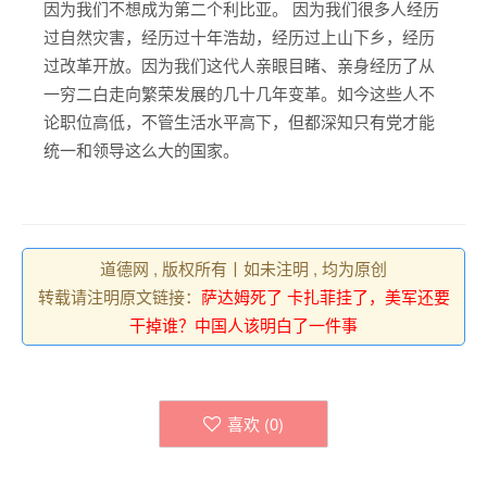
因为我们不想成为第二个利比亚。 因为我们很多人经历
过自然灾害，经历过十年浩劫，经历过上山下乡，经历
过改革开放。因为我们这代人亲眼目睹、亲身经历了从
一穷二白走向繁荣发展的几十几年变革。如今这些人不
论职位高低，不管生活水平高下，但都深知只有党才能
统一和领导这么大的国家。
道德网 , 版权所有丨如未注明 , 均为原创
转载请注明原文链接：
萨达姆死了 卡扎菲挂了，美军还要
干掉谁？中国人该明白了一件事
喜欢 (
0
)