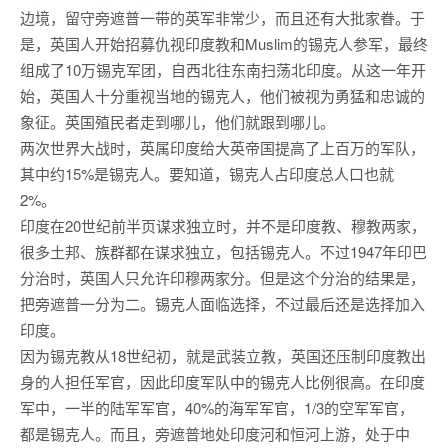
边境，留守旁遮普一带的英军非常少，而且还有大批家眷。于
是，英国人开始招募仇视印度教和Muslim的锡克人参军，最终
组成了10万锡克军团，自西北往东南扫荡北印度。从这一年开
始，英国人十分重视当地的锡克人，他们被视为勇猛和忠诚的
象征。英国殖民者走到哪儿，他们就跟到哪儿。
两次世界大战时，英属印度给大英帝国提高了上百万的军队，
其中约15%是锡克人。要知道，锡克人占印度总人口也就
2%。
印度在20世纪前半页谋求独立时，并不是印度教、穆教两家，
很多土邦、族群都在谋求独立，包括锡克人。不过1947年印巴
分治时，英国人只允许印穆两家分。但是这个分治的结果是，
把旁遮普一分为二。锡克人面临选择，不过最后还是选择加入
印度。
因为锡克教从18世纪初，就是武装立教，英国还压制印度教出
身的人担任军官，因此印度军队中的锡克人比例很高。在印度
军中，一半的陆军军官，40%的海军军官，1/3的空军军官，
都是锡克人。而且，旁遮普地处印度河和恒河上游，处于中