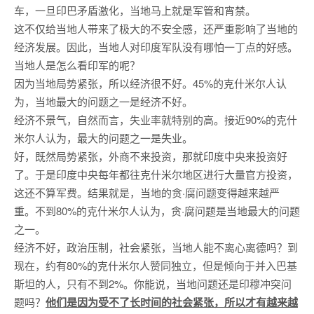
车，一旦印巴矛盾激化，当地马上就是军管和宵禁。
这不仅给当地人带来了极大的不安全感，还严重影响了当地的
经济发展。因此，当地人对印度军队没有哪怕一丁点的好感。
当地人是怎么看印军的呢？
因为当地局势紧张，所以经济很不好。45%的克什米尔人认
为，当地最大的问题之一是经济不好。
经济不景气，自然而言，失业率就特别的高。接近90%的克什
米尔人认为，最大的问题之一是失业。
好，既然局势紧张，外商不来投资，那就印度中央来投资好
了。于是印度中央每年都往克什米尔地区进行大量官方投资，
这还不算军费。结果就是，当地的贪·腐问题变得越来越严
重。不到80%的克什米尔人认为，贪·腐问题是当地最大的问题
之一。
经济不好，政治压制，社会紧张，当地人能不离心离德吗？到
现在，约有80%的克什米尔人赞同独立，但是倾向于并入巴基
斯坦的人，只有不到2%。你能说，当地问题还是印穆冲突问
题吗？
他们是因为受不了长时间的社会紧张，所以才有越来越