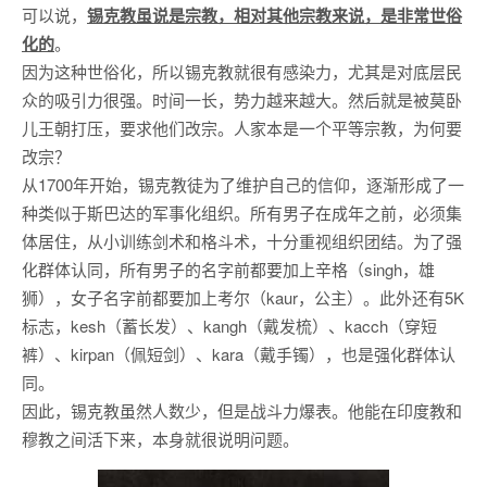
可以说，
锡克教虽说是宗教，相对其他宗教来说，是非常世俗
化的
。
因为这种世俗化，所以锡克教就很有感染力，尤其是对底层民
众的吸引力很强。时间一长，势力越来越大。然后就是被莫卧
儿王朝打压，要求他们改宗。人家本是一个平等宗教，为何要
改宗？
从1700年开始，锡克教徒为了维护自己的信仰，逐渐形成了一
种类似于斯巴达的军事化组织。所有男子在成年之前，必须集
体居住，从小训练剑术和格斗术，十分重视组织团结。为了强
化群体认同，所有男子的名字前都要加上辛格（singh，雄
狮），女子名字前都要加上考尔（kaur，公主）。此外还有5K
标志，kesh（蓄长发）、kangh（戴发梳）、kacch（穿短
裤）、kirpan（佩短剑）、kara（戴手镯），也是强化群体认
同。
因此，锡克教虽然人数少，但是战斗力爆表。他能在印度教和
穆教之间活下来，本身就很说明问题。