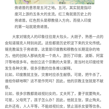
旁遮普的意思是五河之地。五河，其实就是指印
度河上游的五条大的支流。红三角就是历史上的
旁遮普。红色剪头是穆教侵入方向，而侵入印度
的第一站就是旁遮普。
大家对锡克人的印象往往是大包头，大胡子，熟悉一点的
会知道锡克人特别尚武。这些都是历史积淀下来的文化传统。
锡克教诞生于旁遮普，这里是印度教和穆教在长期混杂的地
方。他的创始人那纳克是一个商人，游历了印度、波斯、阿富
汗等地很多年。他创立这个宗教的大背景，是当时北印度经常
发生各种灾害，很多宗教的信条难以解释。
比如，印度教就主张，灾害时应杀生献祭。可是，把牛杀了，
谁给你耕地啊？这不是作死吗？因此，他的宗教主张就是不献
祭。
比如，很多宗教都是歧视妇女的，丈夫死了，妻子就要殉夫。
可是，父母死了，孩子怎么办？因此，他就主张，禁止殉夫。
此外还有，人人平等，不能歧视妇女，禁止溺杀女婴等信条。