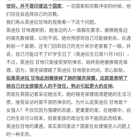
信仰，并不是印度这个国家
。一旦国家和宗教冲突的时候，他
们往往会选择自己的宗教。
我们再从英迪拉甘地的视角看一下这个问题。
英迪拉·甘地遇刺前，她身边的人一直都在要求，撤换她身边
的锡克教保镖，以防不测。她也预感到自己可能被刺杀，在遇
刺前一个星期，还专门回到自己的克什米尔老家看了一眼，并
说，自己可能过不了67岁生日了（英迪拉生日是11月19日）。
不过，英迪拉·甘地只是接受穿防弹衣，始终拒绝撤换锡克保
镖。因为，锡克保镖跟了英迪拉·甘地很长时间，忠心耿耿。
如果英迪拉·甘地此刻撤换掉了她的锡克保镖，这就是表明了
她自己对全部锡克人的不信任，势必引起更大的反响
。
而就在英国记者采访她当天，她的锡克保镖很清楚她的生活习
惯，接受采访时是不穿防弹衣的。为什么说英迪拉·甘地是个
女强人？不仅仅因为强硬的态度，更重要的是，在她眼中，自
己的生命可以结束，但是家族的政治生命不能因此而结束。
英迪拉甘地的遭遇，其实是印度这个国家在处理锡克人问题上
的一种无奈。