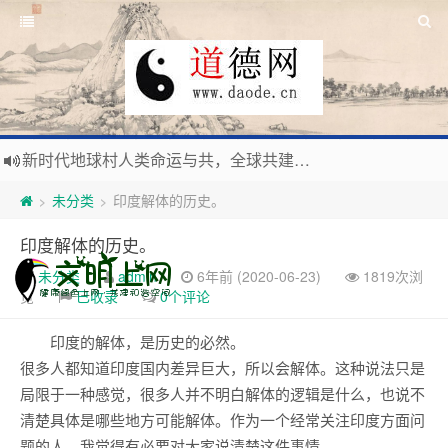
新时代地球村人类命运与共，全球共建更加和平发展美丽和谐的家园，全体共享人类发展成果，共创道行德盛道德王国
习近平：引导人们向往和追求讲道德、尊道德、守道德的生活，让13亿人的每一分子都成为传播中华美德、中华文化的主体。
未分类
印度解体的历史。
>
>
寰宇繁星如瀚彩，人生亘古一凡尘。禅境天籁聆妙曲，匠心斫琴弦自鸣。
印度解体的历史。
毛泽东：好生求德，修身养性，良善处世，信仰天人合一之大道。
未分类
admin
6年前 (2020-06-23)
1819次浏
览
已收录
0个评论
印度的解体，是历史的必然。
很多人都知道印度国内差异巨大，所以会解体。这种说法只是
局限于一种感觉，很多人并不明白解体的逻辑是什么，也说不
清楚具体是哪些地方可能解体。作为一个经常关注印度方面问
题的人，我觉得有必要对大家说清楚这件事情。