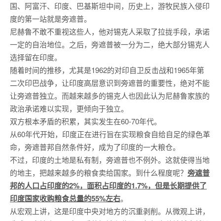
国、阿富汗、印度、巴基斯坦中间，历史上，游牧民族入侵印
度的第一站就是旁遮普。
尼赫鲁不敢不重视这些人，他对锡克人采取了拉拢手段，承诺
一定的自治地位。之后，旁遮普被一分为二，绝大部分锡克人
选择留在印度。
随着时间的推移，尤其是1962的对印自卫反击战和1965年第
二次印巴战争，让印度高层意识到旁遮普的重要性，绝对不能
让旁遮普独立。而越来越多的锡克人也因此认为尼赫鲁家族的
政治承诺难以实现，更倾向于独立。
双方根本矛盾的积累，其实发生在60-70年代。
从60年代开始，印度正在进行旨在实现粮食自给自足的绿色革
命，旁遮普邦自然条件好，成为了印度的一大粮仓。
不过，印度的土地是私有制，旁遮普也不例外。这就使得当地
的地主，把越来越多的粮食卖给国家。到什么程度呢？
旁遮普
邦的人口占印度的2%，面积占印度的1.7%，但是长期提供了
印度国家收购粮食总量的55%左右
。
从宏观上讲，这是印度中央对地方的沉重剥削。从微观上讲，