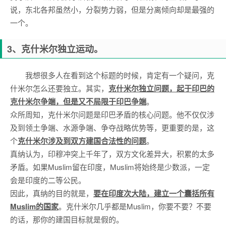
说，东北各邦虽然小，分裂势力弱，但是分离倾向却是最强的
一个。
3、克什米尔独立运动。
我想很多人在看到这个标题的时候，肯定有一个疑问，克
什米尔怎么还要独立。其实，
克什米尔独立问题，起于印巴的
克什米尔争端，但是又不局限于印巴争端
。
众所周知，克什米尔问题是印巴矛盾的核心问题。他不仅仅涉
及到领土争端、水源争端、争夺战略优势等，更重要的是，这
个
克什米尔涉及到双方建国合法性的问题
。
真纳认为，印穆冲突上千年了，双方文化差异大，积累的太多
矛盾。如果Muslim留在印度，Muslim将始终是少数派，一定
会是印度的二等公民。
因此，真纳的目的就是，
要在印度次大陆，建立一个囊括所有
Muslim的国家
。克什米尔几乎都是Muslim，你要不要？不要
的话，那你的建国目标就是假的。