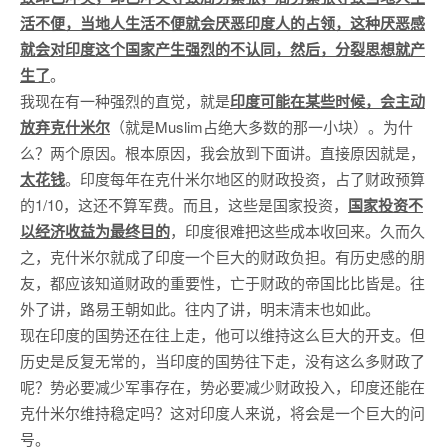
活不便，当地人生活不便就会厌恶印度人的占领，这种厌恶感
就会对印度这个国家产生强烈的不认同，然后，分裂思想就产
生了
。
我现在有一种强烈的直觉，就是
印度可能在某些时候，会主动
放弃克什米尔
（就是Muslim占绝大多数的那一小块）。为什
么？两个原因。根本原因，我会放到下面讲。直接原因就是，
太花钱
。印度每年在克什米尔地区的财政投资，占了财政预算
的1/10，这还不算军费。而且，这些是国家投资，
国家投资不
以经济收益为最终目的
，印度很难把这些成本收回来。久而久
之，克什米尔就成了印度一个巨大的财政负担。有历史感的朋
友，都应该知道财政的重要性，亡于财政的帝国比比皆是。往
外了讲，路易王朝如此。往内了讲，明末清末也如此。
现在印度的国势还在往上走，他可以维持这么巨大的开支。但
历史是反复无常的，当印度的国势往下走，没有这么多财政了
呢？势必要减少军事存在，势必要减少财政投入，印度还能在
克什米尔维持稳定吗？这对印度人来说，将会是一个巨大的问
号。