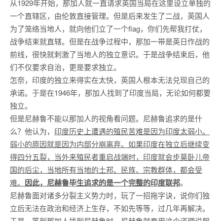
从1929年开始，那加人就一直请求英国当局在这里设立单独的
一个直辖区，由伦敦直接管理。但是后来发生了二战，英国人
为了笼络当地人，就向他们立了一个flag，你们先帮我打仗，
战争结束就直辖。但是在战争过程中，那加一带是英日作战的
前线，很快就刺激了当地人的独立意识。于是战争结束后，他
们不仅要求自治，更是要求独立。
怎奈，印度的独立来得实在太快，英国人根本无法兑现自己的
承诺。于是在1946年，那加人找到了印度当局，无论如何都要
独立。
但是尼赫鲁不能以那加人的视角看问题。尼赫鲁追求的是什
么？他认为，
印度历史上遭遇的殖民苦难是因为印度太弱小。
弱小的原因就是因为内部分崩离弃。如果印度在独立后继续变
得四分五裂，当外来殖民者重启战端时，印度就会步莫卧儿帝
国的后尘，当地所有当地的土邦、民族、宗教群体，都会受
难。
因此，尼赫鲁毕生追求的是一个完整的印度联邦
。
尼赫鲁面对诸多分裂主义势力时，玩了一招拖字诀，说你们独
立后无法在政治和经济上生存，不如先等等，过几年再解决。
于是，等到那加人找到尼赫鲁时，尼赫鲁就套用这个道理说服