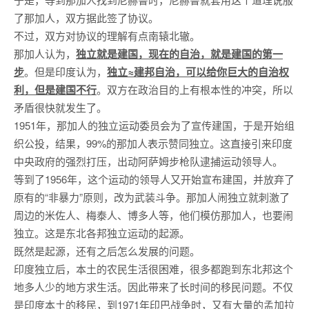
了那加人，双方据此签了协议。
不过，双方对协议的理解有点南辕北辙。
那加人认为，
独立就是建国，现在的自治，就是建国的第一
步
。但是印度认为，
独立≈建邦自治，可以给你巨大的自治权
利，但是建国不行
。双方在政治目的上有根本性的冲突，所以
矛盾很快就发生了。
1951年，那加人的独立运动委员会为了宣传建国，于是开始组
织公投，结果，99%的那加人表示赞同独立。这直接引来印度
中央政府的强烈打压，出动阿萨姆步枪队逮捕运动领导人。
等到了1956年，这个运动的领导人又开始宣布建国，并放弃了
原有的“非暴力”原则，改为武装斗争。那加人闹独立就刺激了
周边的米佐人、梅泰人、博多人等，他们模仿那加人，也要闹
独立。这是东北各邦独立运动的起源。
既然是起源，还有之后怎么发展的问题。
印度独立后，本土的农民生活很困难，很多都跑到东北邦这个
地多人少的地方求生活。因此带来了长时间的移民问题。不仅
是印度本土的移民，到1971年印巴战争时，又有大量的孟加拉