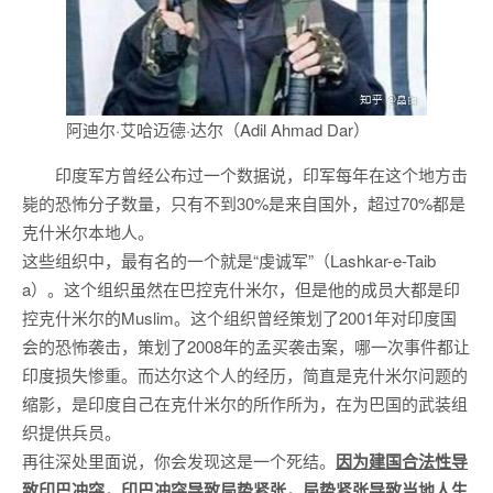
阿迪尔·艾哈迈德·达尔（Adil Ahmad Dar）
印度军方曾经公布过一个数据说，印军每年在这个地方击
毙的恐怖分子数量，只有不到30%是来自国外，超过70%都是
克什米尔本地人。
这些组织中，最有名的一个就是“虔诚军”（Lashkar-e-Taib
a）。这个组织虽然在巴控克什米尔，但是他的成员大都是印
控克什米尔的Muslim。这个组织曾经策划了2001年对印度国
会的恐怖袭击，策划了2008年的孟买袭击案，哪一次事件都让
印度损失惨重。而达尔这个人的经历，简直是克什米尔问题的
缩影，是印度自己在克什米尔的所作所为，在为巴国的武装组
织提供兵员。
再往深处里面说，你会发现这是一个死结。
因为建国合法性导
致印巴冲突，印巴冲突导致局势紧张，局势紧张导致当地人生