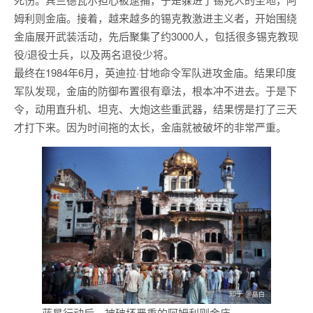
姆利则金庙。接着，越来越多的锡克教激进主义者，开始围绕
金庙展开武装活动，先后聚集了约3000人，包括很多锡克教现
役/退役士兵，以及两名退役少将。
最终在1984年6月，英迪拉·甘地命令军队进攻金庙。结果印度
军队发现，金庙的防御布置很有章法，根本冲不进去。于是下
令，动用直升机、坦克、大炮这些重武器，结果愣是打了三天
才打下来。因为时间拖的太长，金庙就被破坏的非常严重。
蓝星行动后，被破坏严重的阿姆利则金庙