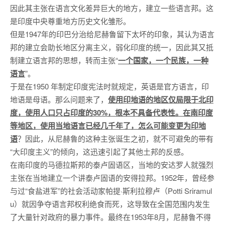
因此其主张在语言文化差异巨大的地方，建立一些语言邦。这
是印度中央尊重地方历史文化雏形。
但是1947年的印巴分治给尼赫鲁留下太坏的印象，其认为语言
邦的建立会助长地区分离主义，弱化印度的统一，因此其又抵
制建立语言邦的思想，转而主张“
一个国家，一个民族，一种
语言
”。
于是在1950 年制定印度宪法时就规定，英语是官方语言，印
地语是母语。那么问题来了，
使用印地语的地区仅局限于北印
度，使用人口只占印度的30%，根本不具备代表性。在南印度
等地区，使用当地语言已经几千年了，怎么可能变更为印地
语
？因此，从尼赫鲁的这种主张诞生之初，就不可避免的带有
“大印度主义”的倾向，这迅速引起了其他土邦的反感。
在南印度的马德拉斯邦的泰卢固语区，当地的安达罗人就强烈
主张在当地建立一个讲泰卢固语的安得拉邦。1952年，曾经参
与过“食盐进军”的社会活动家帕提·斯利拉穆卢（Potti Sriramul
u）就因争夺语言邦权利绝食而死，这导致在全国范围内发生
了大量针对政府的暴力事件。最终在1953年8月，尼赫鲁不得