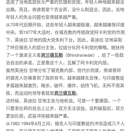
造成了当地底层民众严重的饥饿和贫困，年轻人种地越来越没
出路。而且，旁遮普是个农业邦，没什么制造业，因此，当地
年轻人的失业问题也变得越来越严重。
从70年代后期开始，这些年轻人越来越极端，越来越痛恨印度
中央。到1977年大选时，在锡克教的传统政党阿卡利党的作用
下，英迪拉·甘地的国大党失利下台。因此，英迪拉·甘地采取
了呼应锡克人的部分主张，拉拢分化阿卡利党的策略。她扶持
了一个激进主义者
宾兰德瓦勒
（Bhindranwale），给了一些政
治自治的承诺，正是靠这个人，瓦解了阿卡利党内部。
虽然英迪拉·甘地分化了锡克教内部，但代价则是，旁遮普邦
的锡克人仿佛拿到了政府背书，越来越肆无忌惮，与印度教徒
矛盾越来越激烈，暗杀，破坏、爆炸，劫持飞机，无所不用其
极，而运动的领导者就是
宾兰德瓦勒
。
这时候，英迪拉·甘地主张与他和谈。可是一个要建国，一个
只要求在邦的自治上让步，双方无法谈拢。谈判破裂后，双方
更加仇视，武装冲突越来越严重。
从1982-1984年6月之间，锡克人与印度教徒的冲突造成几千人
死伤。宾兰德瓦尔担心被逮捕，于是躲进了锡克人的圣地，阿