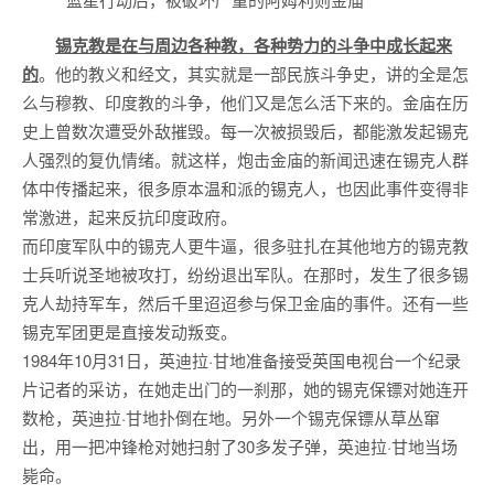
锡克教是在与周边各种教，各种势力的斗争中成长起来
的
。他的教义和经文，其实就是一部民族斗争史，讲的全是怎
么与穆教、印度教的斗争，他们又是怎么活下来的。金庙在历
史上曾数次遭受外敌摧毁。每一次被损毁后，都能激发起锡克
人强烈的复仇情绪。就这样，炮击金庙的新闻迅速在锡克人群
体中传播起来，很多原本温和派的锡克人，也因此事件变得非
常激进，起来反抗印度政府。
而印度军队中的锡克人更牛逼，很多驻扎在其他地方的锡克教
士兵听说圣地被攻打，纷纷退出军队。在那时，发生了很多锡
克人劫持军车，然后千里迢迢参与保卫金庙的事件。还有一些
锡克军团更是直接发动叛变。
1984年10月31日，英迪拉·甘地准备接受英国电视台一个纪录
片记者的采访，在她走出门的一刹那，她的锡克保镖对她连开
数枪，英迪拉·甘地扑倒在地。另外一个锡克保镖从草丛窜
出，用一把冲锋枪对她扫射了30多发子弹，英迪拉·甘地当场
毙命。