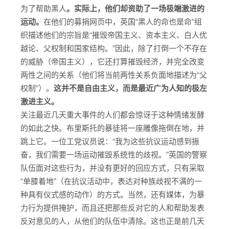
为了帮助黑人
。实际上，他们却资助了一场极端激进的
运动。
在他们的募捐网页中，英国“黑人的命也是命”组
织描述他们的宗旨是“摧毁帝国主义、资本主义、白人优
越论、父权制和国家结构。”因此，除了打倒一个不存在
的威胁（帝国主义），它还打算摧毁经济，并完全改变
两性之间的关系（他们将当前两性关系负面地描述为“父
权制”）。
这并不是自由主义，而是最近广为人知的极左
激进主义。
关注最近几天重大事件的人们都会惊讶于这种情绪发酵
的如此之快。布里斯托的暴徒将一座雕像拖倒在地，并
跳上它。一位工党议员说：“我为这些抗议运动感到振
奋，我们需要一场运动摧毁系统性的歧视。”英国的警察
队伍面对这些行为，并没有更好的回应方式，只有采取
“单膝着地”（在抗议活动中，表达对种族歧视不满的一
种具有仪式感的动作）的方式。当然，还有媒体，为暴
力行为提供掩护，而且还把那些反对它的人和帮助发表
反对意见的人，从他们的队伍中清除。这也正是前几天