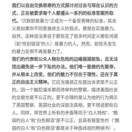
我们以自由交换思想的方式探讨对过去与现在认识的方
式，正在被要求每个人都遵从一系列的标准答案所取
代。
“沉默即是暴力”正成为一个备受青睐的标准，其含
义是如果你不同意激进主义的观点，便是在实施暴力。
自然，这种说法来自于那些花了很多时间定义哪些词语
（如“性别错误”的人）是暴力的人。然而，前些天发生
的暴力反倒不再是暴力了。
我们的代表和公众人物在危险的边缘摇摇欲坠，且无法
找出避免进一步下坠的办法。他们唯一能做的先暂停，
并从根本上改变，他们的魅力不仅在于理性，还在于真
正的自由主义精神。
它应当强调正在提出诉求是不公正
的。因一个触犯谋杀罪而待审判的警察，描述美国社会
的全貌也是不公正的。更不合理的是认为他的行为揭示
了英国警察、英国社会的深层次真相，更不用说那些白
人。同样，将世界上所有的矛盾等同于“白人特权”、“脆
弱的白人”和“白色眼泪”是不公正，且具有报复性的（“脆
弱的白人”和“白色眼泪”都是关于种族歧视的畅销书）。