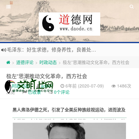
毛泽东：好生求德，修身养性，良善处世，信仰天人合一之大道。
新时代地球村人类命运与共，全球共建更加和平发展美丽和谐的家园，全体共享人类发展成果，共创道行德盛道德王国
道德评论
时政动态
极左”思潮推动文化革命，西方社会
>
>
>
习近平：引导人们向往和追求讲道德、尊道德、守道德的生活，让13亿人的每一分子都成为传播中华美德、中华文化的主体。
极左”思潮推动文化革命，西方社会
寰宇繁星如瀚彩，人生亘古一凡尘。禅境天籁聆妙曲，匠心斫琴弦自鸣。
时政动态
admin
6年前 (2020-07-09)
1486次
浏览
已收录
0个评论
黑人弗洛伊德之死，引发了全美反种族歧视运动，进而波及
全世界。在这场运动中，暴力事件频发，对商店打砸抢、破
坏公共设施等事件屡见报端。抗议者用暴力行为表达自己对