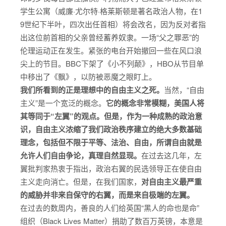
学生公寓（威廉·尤尔特·格莱斯顿是著名政治人物，在1
9世纪下半叶，四次出任首相）将会改名，因为反对者指
出这位前首相的父亲曾经蓄养奴隶。一场“父之罪恶”的
伦理运动正在发生。紧张的电台开始撤回一些在风口浪
尖上的节目。BBC下架了《小不列颠》，HBO从节目单
中移出了《飘》，以防被恶魔之眼盯上。
我们所看到的正是理想中的自由主义之死。
当然，“自由
主义”是一个宽泛的概念。
它的概念非常模糊，美国人将
其等同于“左翼”的观点。但是，作为一种成熟的政治意
识，自由主义浓缩了我们政治秩序建立的绝大多数基础
理念，包括但不限于平等、法治、自由，所谓自由就是
允许人们自由争论，真理自然显现。
在过去这几年，左
翼批判家热衷于指出，政治右翼的民选领导正在使自由
主义走向消亡。但是，在我们国家，
对自由主义最严重
的威胁并非来自保守的右翼，而是来自极端的左翼。
在过去的数周内，善良的人们给英国“黑人的命也是命”
组织（Black Lives Matter）捐助了数百万英镑，本意是