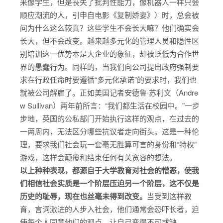
来像学生，但是丧失了批判性能力，像机器人一样只会
顺应潮流的人，引申自电影《复制娇妻》）时，总会被
问为什么这么较真？这些学生不会长大嘛？他们确实会
长大，但不会改变。越来越多元化的管理人员和隐性区
别培训这一优势本是大企业的象征，却被贬低为合作世
界的愚蠢行为。同样的，当我们向公司提出政府强制要
求在行政任命时要遵循“多元化承诺”的要求时，我们也
就被公司解雇了。正如美国记者安德鲁·苏利文（Andre
w Sullivan）两年前所言：“我们都生活在校园中。”一步
步地，英国的公私部门开始执行这样的观点，在过去的
一两周内，无法区分哪些抗议者走向街头。这是一种伦
理，要求我们社会玩一套毫无胜算可言的身份和“特权”
游戏，这样会颠覆和结束任何有关宽容的想法。
以上种种表现，都源自于大学教育对社会的憎恶，使我
们相信社会实质是一个阶层压迫另一个阶层，这不仅是
历史的耻辱，现在也丝毫未得到改变。
当受到这样教
育，言词激进的人步入社会，他们通常会恐吓长者，迫
使每个人同意他们的观点，让自己变得不可或缺。