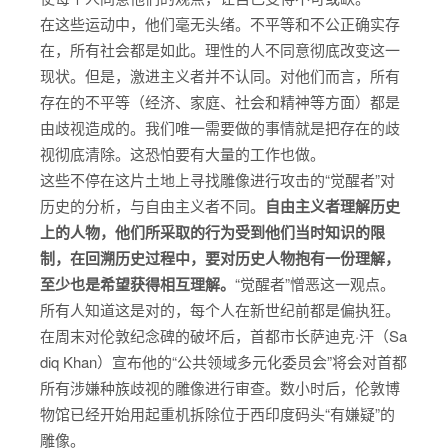
在这些运动中，他们毫无头绪。不平等和不公正确实存
在，所有社会都是如此。理性的人不同意彻底改变这一
现状。但是，激进主义者并不认同。对他们而言，所有
存在的不平等（经济、家庭、社会和精神等方面）都是
由歧视造成的。我们唯一需要做的事情就是把存在的歧
视彻底清除。这恐怕要有大量的工作也做。
这些不停在这片土地上寻找雕像进行攻击的“觉醒者”对
历史的分析，与自由主义者不同。
自由主义者理解历史
上的人物，他们所采取的行为受到他们当时知识的限
制，在回溯历史过程中，要对历史人物抱有一份理解，
至少也是希望获得相互理解。
“觉醒者”憎恶这一观点。
所有人知道这是对的，每个人在新世纪前都是偏执狂。
在周末对伦敦纪念碑的破坏后，首都市长萨迪克·汗（Sa
diq Khan）宣布他的“公共领域多元化委员会”将会对首都
所有涉嫌种族歧视的雕像进行审查。数小时后，伦敦博
物馆已经开始用起重机拆除位于西印度码头“有嫌疑”的
雕像。