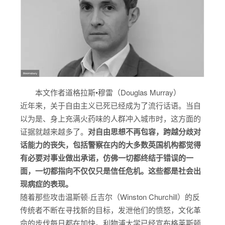
种族歧视的不满时，也走向了另一个极端。混乱的社会秩
序，是否也昭示着自由主义已死？道格拉斯•穆雷（Dougla
s Murray）于2020年6月13日在在《旁观者周刊》（The S
pectator）发表《捍卫自由主义：抵制不宽容的新时代》
（In defence of liberalism：resisting a new era of into
本文作者道格拉斯•穆雷（Douglas Murray）
lerance）一文，认为这些行为是一种极左激进主义，他们
近年来，关于自由主义已死已经成为了流行话语。当自
以为是、身上充满火药味的人群冲入城市时，这方面的
将一切反对意见视为“异端”，要对一切有种族歧视污点的事
证据就越来越多了。
对自由思想不再包容，跨越分歧对
物即刻清除。极端主义者的种种暴力行为，恰恰是与自由主
话能力的丧失，包括警察在内的大多数英国机构都觉得
义精神背道而驰。因此，并非自由主义纵容了暴力行为，而
有必要对事业做出承诺，仿佛一切都终结于错误的一
面，一切都指向不仅仅只是信任危机。这些都是社会出
是暴力行为正在破坏自由主义的根基。
现病症的表现。
随着那些攻击温斯顿·丘吉尔（Winston Churchill）的反
传统者不断在寻找新的目标，发泄他们的愤怒，文化革
命的步伐每日都在加快。利物浦大学已经宣布格莱斯顿