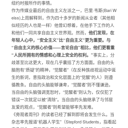
纽约时报所作的事情。
作为传媒业最后的自由主义左派之一，巴里·韦斯(Bari W
eiss)上周解释到，作为四十多岁的新闻从业者（其他相
似经历的人也是一样）他曾幻想着，在他手下工作的人
和他们一同共享自由主义世界观。然而，
他们发现，在
年轻人心中，“安全主义”比“自由主义”更为重要。与
“自由主义的核心价值——言论自由”相比，他们更看重
“人民所拥有的情感和心理上安全的权利。”
事实上，分
歧甚至比这更大，现在几乎囊括了方方面面。自由的头
脑抱有“质疑”的精神，“觉醒者”（在反种族歧视运动中诞
生的新词，意指政治和文化层面上的“觉醒”的人）则遵
循教条。自由的头脑能够谦卑，“觉醒者”则不懂谦逊。
当自由的头脑强调宽恕时，“觉醒者”则认为，仅仅犯了
错误一次就足以被“清除”。当自由的头脑继承了与邻居
友爱的观点，“觉醒者”则希望能够率先发难。
《旁观者周刊》的读者已经了解到即将会发生什么。当
杂志率先报道“机器人学生”（Stepford Students，指看起