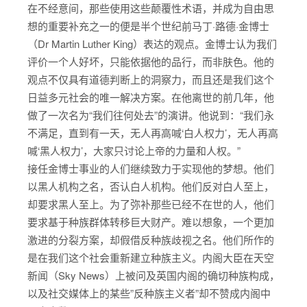
在不经意间，那些使用这些颠覆性术语，并成为自由思
想的重要补充之一的便是半个世纪前马丁·路德·金博士
（Dr Martin Luther King）表达的观点。金博士认为我们
评价一个人好坏，只能依据他的品行，而非肤色。他的
观点不仅具有道德判断上的洞察力，而且还是我们这个
日益多元社会的唯一解决方案。在他离世的前几年，他
做了一次名为“我们往何处去”的演讲。他说到：“我们永
不满足，直到有一天，无人再高喊‘白人权力’，无人再高
喊‘黑人权力’，大家只讨论上帝的力量和人权。”
接任金博士事业的人们继续致力于实现他的梦想。他们
以黑人机构之名，否认白人机构。他们反对白人至上，
却要求黑人至上。为了弥补那些已经不在世的人，他们
要求基于种族群体转移巨大财产。难以想象，一个更加
激进的分裂方案，却假借反种族歧视之名。他们所作的
是在我们这个社会重新建立种族主义。内阁大臣在天空
新闻（Sky News）上被问及英国内阁的确切种族构成，
以及社交媒体上的某些”反种族主义者”却不赞成内阁中