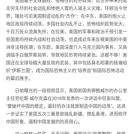
美国基于全球霸权、侵略性的对外政策，给世界带来的是
无穷无尽的社会动乱和惨绝人寰的人道主义灾难。环顾当今世
界，随处可见美国制造动乱的“杰作”：在中东，美国的炮火让
地区政局持续动荡，多国社会内乱不止，恐怖组织趁势坐大，
千百万民众流离失所；在拉美，美国的军事和政治干预引发一
些国家的持续内战和社会动荡，也造成近年来反噬美国的中美
洲非法移民潮；在东欧，美国深度介入乌克兰国内事务，又高
调插手白俄罗斯局势，导致地区形势持续紧张。这都不够！美
国还在全球培植大量反政府武装，其中包括臭名昭著的极端组
织“伊斯兰国”，成为国际恐怖主义的“培养皿”和国际恐怖活动
的幕后推手。
日前曝光的一段视频显示，美国前国务卿鲍威尔的办公室
主任劳伦斯·威尔克森在2018年发表的一次讲话中狂妄叫嚣，
“要破坏中国的稳定，最好的办法就是制造中国的动荡”。这进
一步证实了美国五次三番意欲搞乱新疆、搅乱香港，进而败坏
中国形象、遏制中国发展的险恶用心。
这一桩桩一件件，无不证明：美国这个“世界警察”，就是