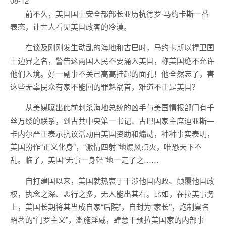
08-12
前不久，美国国土安全部部长亚历杭德罗·马约卡斯一番
表态，让世人看见美国政客的冷漠。
在谈及刚刚发生动乱的海地和古巴时，马约卡斯以捍卫国
土边界之名，警告这两国人民不要涌入美国，称美国绝不允许
他们入境。好一副事不关己高高挂起的面孔！他全然忘了，害
这些无辜民众有家不能回的罪魁祸首，难道不正是美国？
从美媒曝出此前刺杀海地总统的凶手与美国情报部门有千
丝万缕的联系，到古共中央第一书记、古巴国家主席迪亚斯—
卡内尔严正表示抗议活动由美国资助和煽动，种种事实表明，
美国扮作“正义化身”，“激情四射”地煽风点火，唯恐天下不
乱。临了，美国“无事一身轻”地一走了之……
自打建国以来，美国就热衷于干涉他国内政、颠覆他国政
权，执念之深、恶行之多，无人能出其右。比如，在拉美事务
上，美国长期将其当成自家“后院”，自封为“家长”，炮制臭名
昭著的“门罗主义”，滥施淫威，肆意干预拉美国家的内部事