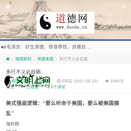
毛泽东：好生求德，修身养性，良善处世，信仰天人合一之大道。
新时代地球村人类命运与共，全球共建更加和平发展美丽和谐的家园，全体共享人类发展成果，共创道行德盛道德王国
地球新村
帝国末路
多行不义必自毙
>
>
>
习近平：引导人们向往和追求讲道德、尊道德、守道德的生活，让13亿人的每一分子都成为传播中华美德、中华文化的主体。
多行不义必自毙
寰宇繁星如瀚彩，人生亘古一凡尘。禅境天籁聆妙曲，匠心斫琴弦自鸣。
帝国末路
admin
5年前 (2021-08-23)
2440次
浏览
已收录
0个评论
美式强盗逻辑：“要么听命于美国，要么被美国搞
乱”
海外网