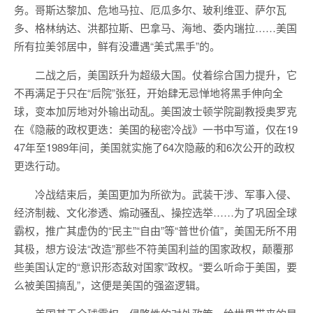
务。哥斯达黎加、危地马拉、厄瓜多尔、玻利维亚、萨尔瓦
多、格林纳达、洪都拉斯、巴拿马、海地、委内瑞拉……美国
所有拉美邻居中，鲜有没遭遇“美式黑手”的。
二战之后，美国跃升为超级大国。仗着综合国力提升，它
不再满足于只在“后院”张狂，开始肆无忌惮地将黑手伸向全
球，变本加厉地对外输出动乱。美国波士顿学院副教授奥罗克
在《隐蔽的政权更迭：美国的秘密冷战》一书中写道，仅在19
47年至1989年间，美国就实施了64次隐蔽的和6次公开的政权
更迭行动。
冷战结束后，美国更加为所欲为。武装干涉、军事入侵、
经济制裁、文化渗透、煽动骚乱、操控选举……为了巩固全球
霸权，推广其虚伪的“民主”“自由”等“普世价值”，美国无所不用
其极，想方设法“改造”那些不符美国利益的国家政权，颠覆那
些美国认定的“意识形态敌对国家”政权。“要么听命于美国，要
么被美国搞乱”，这便是美国的强盗逻辑。