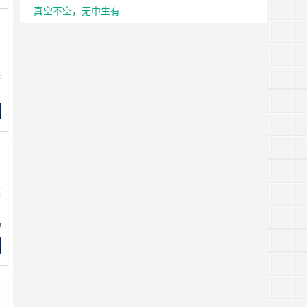
按
真空不空，无中生有
意
国
来
犯
什
筵
乌
伤
由
俄
同
传