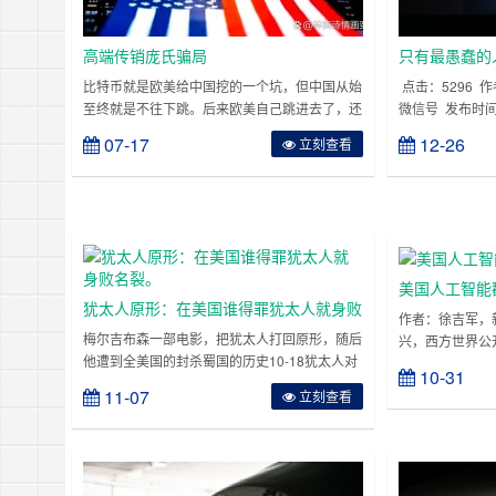
高端传销庞氏骗局
只有最愚蠢的
类主流文明
比特币就是欧美给中国挖的一个坑，但中国从始
点击：5296
至终就是不往下跳。后来欧美自己跳进去了，还
微信号 发布时间:20
跟中国说：“你看，很安全，没有事吧。”这话听
去几年，我写了
07-17
12-26
立刻查看
着像段子，但把时间线拉回十几年前再看，简直
国，不是因为“反
就是现实版的“挖坑把自己埋了”。2008 年全球
我本人就是学英
金融危机，华尔街把全世界都拖下水，各国央行
看中文一样，我
疯狂印钞救市。就在这时候，一个叫“中本聪”的
——《纽约时报
神秘人发了篇白皮书，搞出了比特币。说什么去
日……
中心……
美国人工智能
犹太人原形：在美国谁得罪犹太人就身败
作者：徐吉军，
名裂。
梅尔吉布森一部电影，把犹太人打回原形，随后
兴，西方世界公
他遭到全美国的封杀蜀国的历史10-18犹太人对
暗中世纪之后，
10-31
于宣传阵地的控制力量是相当惊人的。巴以冲突
作，找到了古代
11-07
立刻查看
发生后，国内的媒体上就出现了大量带节奏、拉
的动力。即便是
偏架的声音，这些大多都是拿着犹太人的钱发贴
也不得不承认西
的水军。犹太人对媒体的控制，在世界范围内都
而不是欧洲内部
是数一数二的。不但在我们国内如此，在西方更
伯人的著作，到
是如此，得罪他们的人，最后……