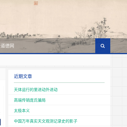
于道德网
王国
近期文章
文化的主体。
天体运行的里进动外进动
高端传销庞氏骗局
太极本义
大
中国万年真实天文观测记录史的影子
、