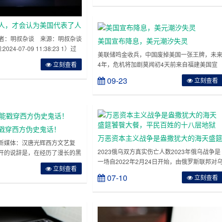
撒马尔罕撒扎干遗址、拜松拉巴特遗址等等。
理说，这样的考古发现，对人类文明具有重大
人，才会认为美国代表了人
义。然而，不久前英国《经济学人》杂志与美
《华尔街日报》等，却不约而……
 作者：明叔杂谈 来源：明叔杂谈
美国宣布降息，美元潮汐失灵
24-07-09 11:38:23 1）过
美联储鸣金收兵，中国废掉美国一张王牌，未
很多批评美国的文章。我批评美
4年，危机将加剧莫闻初4天前来自福建美国宣
立刻查看
美”，更不可能是因为“无知”。
布降息，美元潮汐失灵“九一八”是全体中国人都
语的，我看美国的电视和报纸跟
09-23
立刻查看
刻骨铭心的一个日子，93年前的那天，日本帝
自己每天都会看美国的主流媒体
国主义发起了对中国的全面侵略战争，对中国
》《华盛顿邮报》《华尔街
下了罄竹难书的罪行，也让中国人深刻明白了
么叫落后就要挨打。而现在，“九一八”又成为了
一个让美国政客刻骨铭心的……
戳穿西方伪史鬼话！
万恶资本主义战争是盎撒犹大的海天盛
新媒体：汉唐光辉西方文艺复
饕餮大餐，平民百姓的十八层地狱
2023俄乌双方真实伤亡人数2023年俄乌战争是
开的说辞是，在经历了漫长的黑
一场自2022年2月24日开始，由俄罗斯联邦对
欧洲人通过翻译阿拉伯人的著
立刻查看
克兰发动的全面入侵，导致了双方数十万人的
文明的火种，重燃西方文明发展
07-10
立刻查看
亡和巨大的人道主义危机。这场战争的背景缘
站在西方立场上为之辩护的人，
众多，包括苏联解体后该区域的乌克兰化、去
方文艺复兴的知识源头来自外界
罗斯化、境内俄裔俄罗斯民族主义所致国族认
。那么问题来了，所谓翻译阿拉
分裂、“北约东扩”引发俄罗斯的不安全感、俄罗
底有多大可信度？阿拉伯帝……
斯在苏联地区重建影响力、俄罗斯的扩张主义