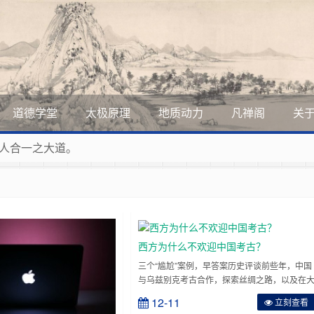
道德学堂
太极原理
地质动力
凡禅阁
关
人合一之大道。
展美丽和谐的家园，全体共享人类发展成果，共创道行德盛道德
道德的生活，让13亿人的每一分子都成为传播中华美德、中华
曲，匠心斫琴弦自鸣。
西方为什么不欢迎中国考古？
三个“尴尬”案例，早答案历史评谈前些年，中国
与乌兹别克考古合作，探索丝绸之路，以及在
漠戈壁上寻找“月氏族”留下的历史痕迹，最终取
12-11
立刻查看
得了诸多成果，比如考古发现契纳尔特佩遗址