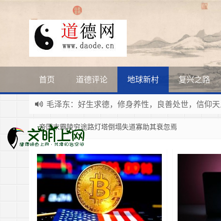
首页
道德评论
地球新村
复兴之路
毛泽东：好生求德，修身养性，良善处世，信仰天
新时代地球村人类命运与共，全球共建更加和平发
帝国末霸陵穷途路灯塔倒塌失道寡助其衰忽焉
习近平：引导人们向往和追求讲道德、尊道德、守
寰宇繁星如瀚彩，人生亘古一凡尘。禅境天籁聆妙