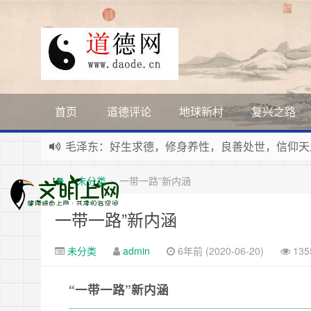
首页
道德评论
地球新村
复兴之路
毛泽东：好生求德，修身养性，良善处世，信仰天
新时代地球村人类命运与共，全球共建更加和平发
未分类
一带一路”新内涵
>
>
习近平：引导人们向往和追求讲道德、尊道德、守
寰宇繁星如瀚彩，人生亘古一凡尘。禅境天籁聆妙
一带一路”新内涵
未分类
admin
6年前 (2020-06-20)
13
“一带一路”新内涵