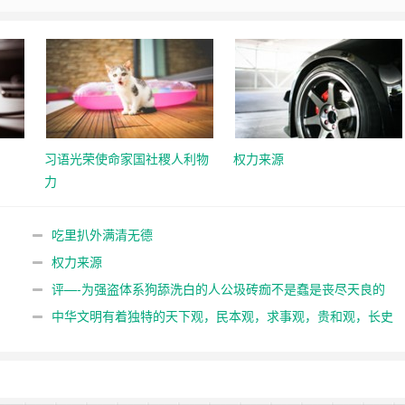
习语光荣使命家国社稷人利物
权力来源
力
吃里扒外满清无德
权力来源
评—-为强盗体系狗舔洗白的人公圾砖痂不是蠢是丧尽天良的
坏
中华文明有着独特的天下观，民本观，求事观，贵和观，长史
观。