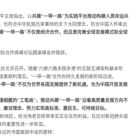
近平主席指出，以
共建“一带一路”为实践平台推动构建人类命运共
，也符合中华民族历来秉持的天下大同理念，符合中国人怀柔远
建“一带一路”不仅是经济合作，而且是完善全球发展模式和全球
路”国际合作高峰论坛圆桌峰会并致辞。
论坛在北京召开。随着“六廊六路多国多港”的互联互通架构基本形
成果顺利落实。“一带一路”合作向持久发展的新阶段迈进。
一带一路”不仅为世界各国发展提供了新机遇，也为中国开放发展
细腻的“工笔画”，推动共建“一带一路”沿着高质量发展方向不
、廉洁理念，努力实现高标准、惠民生、可持续目标。
家和地区，给当地老百姓带来实实在在的利益。在应对新冠肺炎疫
体的重要性进一步彰显。
会议的书面致辞中说的那样：