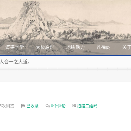
道德学堂
太极原理
地质动力
凡禅阁
关
人合一之大道。
展美丽和谐的家园，全体共享人类发展成果，共创道行德盛道德
道德的生活，让13亿人的每一分子都成为传播中华美德、中华
曲，匠心斫琴弦自鸣。
55次浏览
已收录
0个评论
扫描二维码