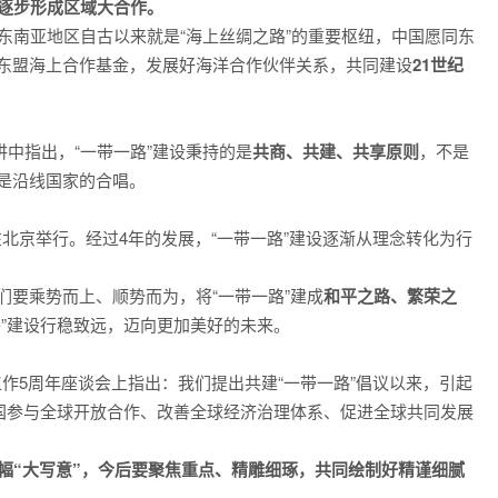
，逐步形成区域大合作。
东南亚地区自古以来就是“海上丝绸之路”的重要枢纽，中国愿同东
东盟海上合作基金，发展好海洋合作伙伴关系，共同建设
21世纪
讲中指出，“一带一路”建设秉持的是
共商、共建、共享原则
，不是
是沿线国家的合唱。
坛在北京举行。经过4年的发展，“一带一路”建设逐渐从理念转化为行
们要乘势而上、顺势而为，将“一带一路”建成
和平之路、繁荣之
路”建设行稳致远，迈向更加美好的未来。
设工作5周年座谈会上指出：我们提出共建“一带一路”倡议以来，引起
我国参与全球开放合作、改善全球经济治理体系、促进全球共同发展
幅“大写意”，今后要聚焦重点、精雕细琢，共同绘制好精谨细腻