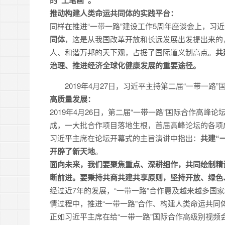
的“工笔画”。
推动构建人类命运共同体的实践平台：
同样在推进“一带一路”建设工作5周年座谈会上，习
同体
，这是从我国改革开放和长远发展出发提出来的
人、和谐万邦的天下观，占据了国际道义制高点。
共
治理、推进经济全球化健康发展的重要途径。
2019年4月27日，习近平主持第二届“一带一
高质量发展：
2019年4月26日，第二届“一带一路”国际合作高峰
成，一大批合作项目落地生根，首届高峰论坛的各项
习近平主席在论坛开幕式的主旨演讲中指出：
共建“
开辟了新天地
。
面向未来，我们要聚焦重点、深耕细作，共同绘制精谨
断前进。要秉持共商共建共享原则，坚持开放、绿色
经过近7年的发展，“一带一路”合作惠及越来越多国
情过程中，推进“一带一路”合作、构建人类命运共同
正如习近平主席在给“一带一路”国际合作高级别视频