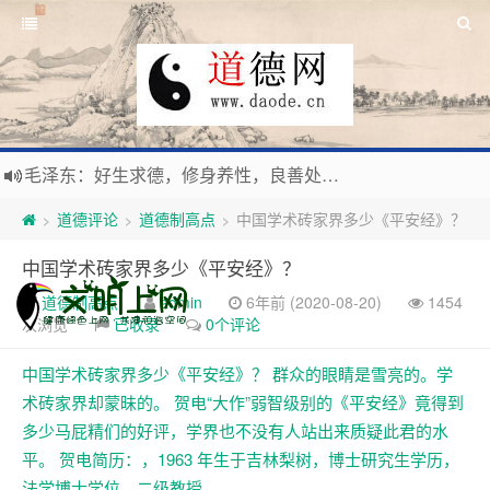
毛泽东：好生求德，修身养性，良善处世，信仰天人合一之大道。
新时代地球村人类命运与共，全球共建更加和平发展美丽和谐的家园，全体共享人类发展成果，共创道行德盛道德王国
道德评论
道德制高点
中国学术砖家界多少《平安经》？
>
>
>
习近平：引导人们向往和追求讲道德、尊道德、守道德的生活，让13亿人的每一分子都成为传播中华美德、中华文化的主体。
中国学术砖家界多少《平安经》？
寰宇繁星如瀚彩，人生亘古一凡尘。禅境天籁聆妙曲，匠心斫琴弦自鸣。
道德制高点
admin
6年前 (2020-08-20)
1454
次浏览
已收录
0个评论
中国学术砖家界多少《平安经》？ 群众的眼睛是雪亮的。学
术砖家界却蒙昧的。 贺电“大作”弱智级别的《平安经》竟得到
多少马屁精们的好评，学界也不没有人站出来质疑此君的水
平。 贺电简历：，1963 年生于吉林梨树，博士研究生学历，
法学博士学位，二级教授，