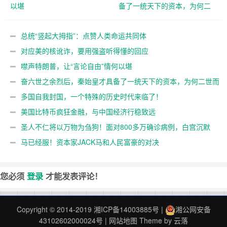
以堪
备了一统天下的资本，为何二
世而亡呢
总统“竖起大拇指”：点赞人类命运共同体
对应美的核讹诈，要用强盗听得懂的回应
噤声特朗普，让“言论自由”情何以堪
奋六世之余烈后，秦始皇才具备了一统天下的资本，为何二世而
亡呢
多国自我封国，一个特殊的历史时代来临了！
美国比特币疯狂金融，与中国经济行稳致远
圣人不仁将以万物为刍狗！面对800多万确诊病例，白宫沉默
了
马已经服！资本家JACK马和人民富豪的对决
您必须
登录
才能发表评论！
Copyright © 2014-2019
湘ICP备14003885号
|
湘公网安备
43102602000024号
|
网站地图
Theme by
云落